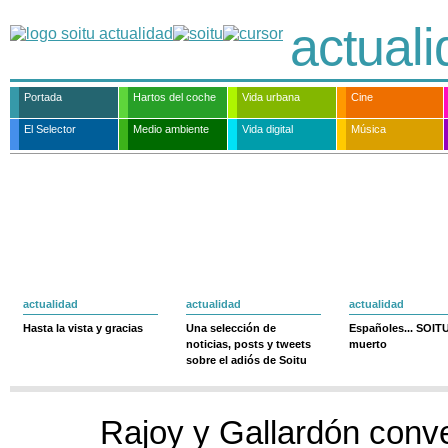
actual
Portada
Hartos del coche
Vida urbana
Cine
El Selector
Medio ambiente
Vida digital
Música
actualidad
actualidad
actualidad
Hasta la vista y gracias
Una selección de
Españoles... SOIT
noticias, posts y tweets
muerto
sobre el adiós de Soitu
Rajoy y Gallardón conv