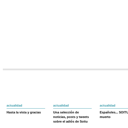
actualidad
actualidad
actualidad
Hasta la vista y gracias
Una selección de
Españoles... SOIT
noticias, posts y tweets
muerto
sobre el adiós de Soitu