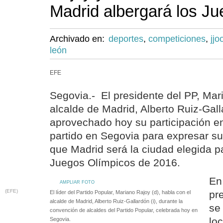
Madrid albergará los J
Archivado en:
deportes
,
competiciones
,
jjo
león
EFE
Segovia.- El presidente del PP, Mari
alcalde de Madrid, Alberto Ruiz-Gal
aprovechado hoy su participación e
partido en Segovia para expresar s
que Madrid será la ciudad elegida pa
Juegos Olímpicos de 2016.
En
AMPLIAR FOTO
(EFE)
pr
El líder del Partido Popular, Mariano Rajoy (d), habla con el
alcalde de Madrid, Alberto Ruiz-Gallardón (i), durante la
se
convención de alcaldes del Partido Popular, celebrada hoy en
lo
Segovia.