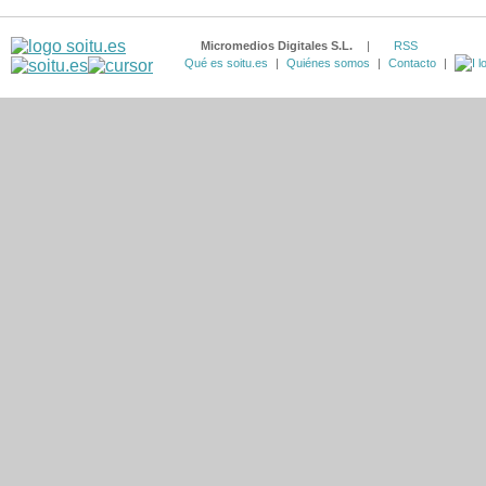
Micromedios Digitales S.L.
|
RSS
Qué es soitu.es
|
Quiénes somos
|
Contacto
|