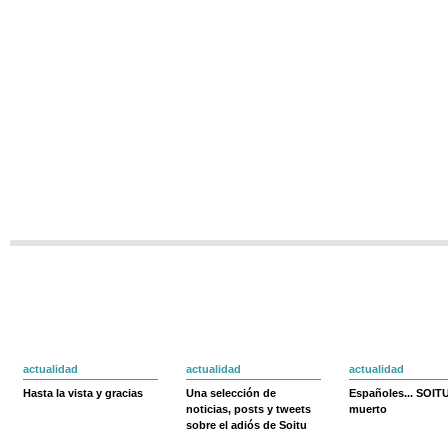
actualidad
actualidad
actualidad
Hasta la vista y gracias
Una selección de
Españoles... SOIT
noticias, posts y tweets
muerto
sobre el adiós de Soitu