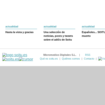
actualidad
actualidad
actualidad
Hasta la vista y gracias
Una selección de
Españoles... SOIT
noticias, posts y tweets
muerto
sobre el adiós de Soitu
Micromedios Digitales S.L.
|
RSS
Qué es soitu.es
|
Quiénes somos
|
Contacto
|