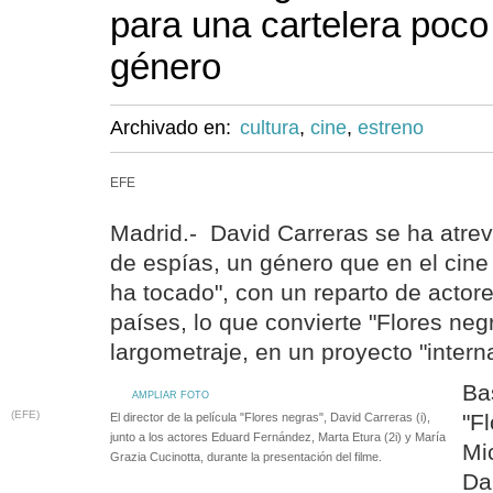
para una cartelera poco
género
Archivado en:
cultura
,
cine
,
estreno
EFE
Madrid.- David Carreras se ha atrevido
de espías, un género que en el cine
ha tocado", con un reparto de actore
países, lo que convierte "Flores ne
largometraje, en un proyecto "intern
Ba
AMPLIAR FOTO
(EFE)
"F
El director de la película "Flores negras", David Carreras (i),
junto a los actores Eduard Fernández, Marta Etura (2i) y María
Mi
Grazia Cucinotta, durante la presentación del filme.
Da