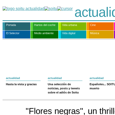
actual
Portada
Hartos del coche
Vida urbana
Cine
El Selector
Medio ambiente
Vida digital
Música
actualidad
actualidad
actualidad
Hasta la vista y gracias
Una selección de
Españoles... SOIT
noticias, posts y tweets
muerto
sobre el adiós de Soitu
"Flores negras", un thril