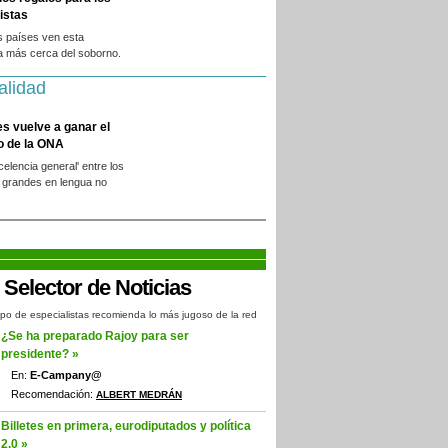
istas
s países ven esta
a más cerca del soborno.
alidad
es vuelve a ganar el
o de la ONA
xcelencia general' entre los
 grandes en lengua no
.
po de especialistas recomienda lo más jugoso de la red
¿Se ha preparado Rajoy para ser
presidente? »
En:
E-Campany@
Recomendación:
ALBERT MEDRÁN
Billetes en primera, eurodiputados y política
2.0 »