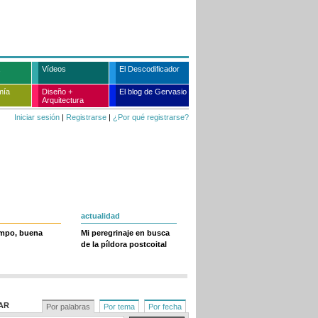
Vídeos
El Descodificador
mía
Diseño +
El blog de Gervasio
Arquitectura
Iniciar sesión
|
Registrarse
|
¿Por qué registrarse?
actualidad
empo, buena
Mi peregrinaje en busca
de la píldora postcoital
AR
Por palabras
Por tema
Por fecha