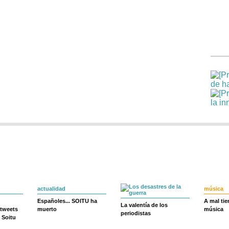
actualidad
música
Españoles... SOITU ha
A mal ti
La valentía de los
 tweets
muerto
música
periodistas
 Soitu