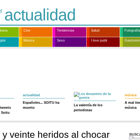
actualidad
rbana
Cine
Tendencias
Salud
Fotografía
ital
Música
Sexo
I love publi
Gastrono
actualidad
música
Españoles... SOITU ha
A mal ti
La valentía de los
 tweets
muerto
música
periodistas
 Soitu
y veinte heridos al chocar
BUSC