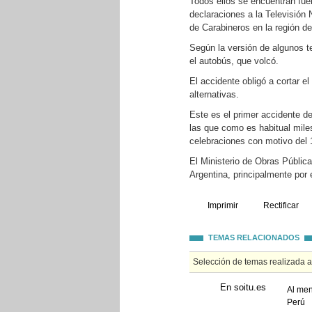
Todos ellos se encuentran fuer
declaraciones a la Televisión
de Carabineros en la región de
Según la versión de algunos t
el autobús, que volcó.
El accidente obligó a cortar el
alternativas.
Este es el primer accidente de
las que como es habitual miles
celebraciones con motivo del 
El Ministerio de Obras Públic
Argentina, principalmente por 
Imprimir
Rectificar
TEMAS RELACIONADOS
Selección de temas realizada 
En soitu.es
Al men
Perú