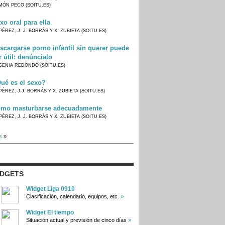
MÓN PECO (SOITU.ES)
xo oral para ella
PÉREZ, J. J. BORRÁS Y X. ZUBIETA (SOITU.ES)
scargarse porno infantil sin querer puede
r útil: denúncialo
GENIA REDONDO (SOITU.ES)
ué es el sexo?
PÉREZ, J.J. BORRÁS Y X. ZUBIETA (SOITU.ES)
mo masturbarse adecuadamente
PÉREZ, J. J. BORRÁS Y X. ZUBIETA (SOITU.ES)
s
»
IDGETS
Widget Liga 0910
»
Clasificación, calendario, equipos, etc.
Widget El tiempo
»
Situación actual y previsión de cinco días