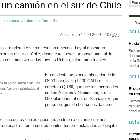
 un camión en el sur de Chile
s
,
transporte
,
accidentes tráfico
,
chile
NU
actu
Actualizado
17-09-2009 17:07
CET
Hasta 
onas murieron y veinte resultaron heridas hoy al chocar un
Soitu.
ión en el sur de Chile, donde este jueves se prevé una salida
después
o del comienzo de las Fiestas Patrias, informaron fuentes
en la R
mucha g
El accidente se produjo alrededor de las
actu
08.00 hora local (12.00 GMT) en la
es mujeres, entre ellas una
carretera Q 180, que une las localidades
idos fueron trasladados al
El sup
de Los Ángeles y Nacimiento, a unos
en tr
vo
500 kilómetros al sur de Santiago, y que
Fuimos
por su peligrosidad es conocida como
tren. A
conclus
es, uno de los cuales quedó atrapado bajo el camión, y tres
actu
 de edad, en tanto que los heridos fueron trasladados al Hospital
Presid
falten