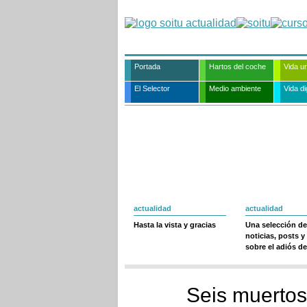
Portada
Hartos del coche
Vida u
El Selector
Medio ambiente
Vida dig
actualidad
actualidad
Hasta la vista y gracias
Una selección de
noticias, posts y
sobre el adiós de
Seis muertos 