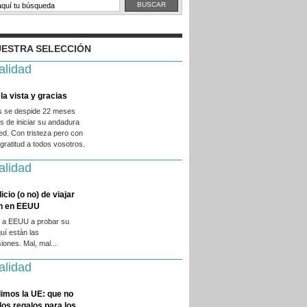
ESTRA SELECCIÓN
alidad
la vista y gracias
es se despide 22 meses
 de iniciar su andadura
ed. Con tristeza pero con
ratitud a todos vosotros.
alidad
licio (o no) de viajar
en en EEUU
 a EEUU a probar su
quí están las
iones. Mal, mal...
alidad
imos la UE: que no
 los regalos para los