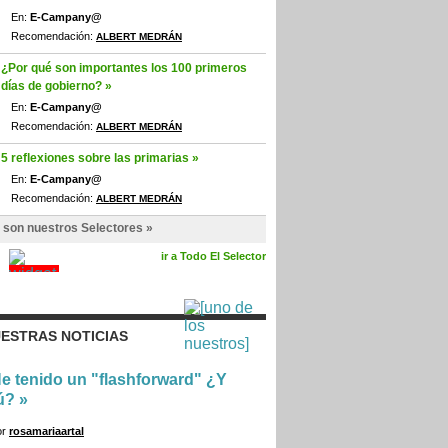
En:
E-Campany@
Recomendación:
ALBERT MEDRÁN
¿Por qué son importantes los 100 primeros
días de gobierno? »
En:
E-Campany@
Recomendación:
ALBERT MEDRÁN
5 reflexiones sobre las primarias »
En:
E-Campany@
Recomendación:
ALBERT MEDRÁN
 son nuestros Selectores »
ir a Todo El Selector
ESTRAS NOTICIAS
e tenido un "flashforward" ¿Y
ú?
»
or
rosamariaartal