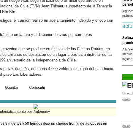
a de riesgo vital, según el balance preliminar que ofreció en
period
 Nacional de Chile (TVN) Jean Thibaut, subprefecto de la Tenencia
Alguno
l Bío Bío.
práctic
estigos, el camión realizó un adelantamiento indebido y chocó con
actu
 tránsito en la ruta y a disponer desvíos por carreteras
Soitu.
premi
 gravedad que se produce en el inicio de las Fiestas Patrias, en
A la 'e
 de chilenos de desplazan de un lugar a otro para disfrutar de las
medios
inglesa
199 aniversario de la independencia de Chile.
as prevé, además, que unos 4.000 vehículos salgan del país hacia
el paso Los Libertadores.
Guardar
Compartir
Un equi
08:50
automáticamente por
os 8 muertos y 50 heridos deja un choque frontal de autobuses en
09:03