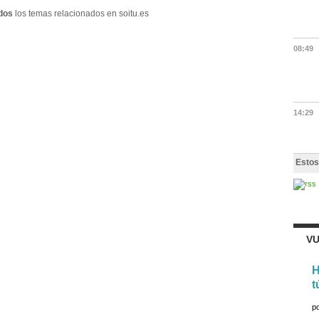
dos
los temas relacionados en soitu.es
08:49
14:29
Estos
VU
H
t
p