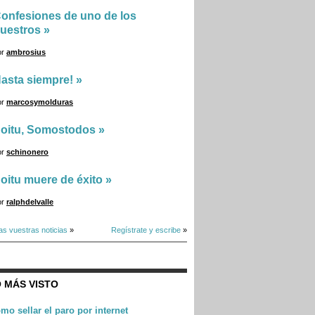
onfesiones de uno de los
uestros
»
or
ambrosius
asta siempre!
»
or
marcosymolduras
oitu, Somostodos
»
or
schinonero
oitu muere de éxito
»
or
ralphdelvalle
as vuestras noticias
»
Regístrate y escribe
»
 MÁS VISTO
mo sellar el paro por internet