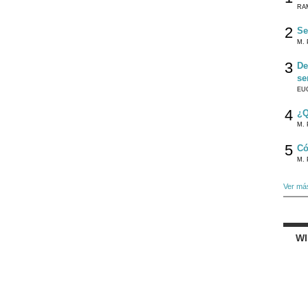
RA
2
Se
M. 
3
De
se
EU
4
¿Q
M. 
5
Có
M. 
Ver má
W