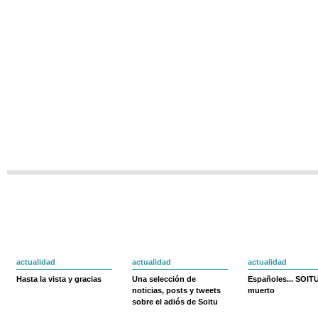
actualidad
actualidad
actualidad
Hasta la vista y gracias
Una selección de
Españoles... SOIT
noticias, posts y tweets
muerto
sobre el adiós de Soitu