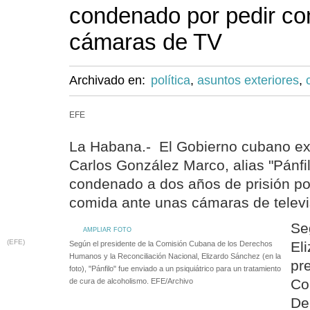
condenado por pedir co
cámaras de TV
Archivado en:
política
,
asuntos exteriores
,
EFE
La Habana.- El Gobierno cubano ex
Carlos González Marco, alias "Pánfil
condenado a dos años de prisión por
comida ante unas cámaras de televi
Se
AMPLIAR FOTO
(EFE)
El
Según el presidente de la Comisión Cubana de los Derechos
Humanos y la Reconciliación Nacional, Elizardo Sánchez (en la
pr
foto), "Pánfilo" fue enviado a un psiquiátrico para un tratamiento
Co
de cura de alcoholismo. EFE/Archivo
De