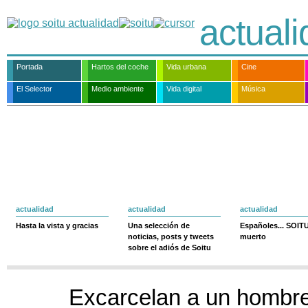
actual
Portada
Hartos del coche
Vida urbana
Cine
El Selector
Medio ambiente
Vida digital
Música
actualidad
actualidad
actualidad
Hasta la vista y gracias
Una selección de
Españoles... SOIT
noticias, posts y tweets
muerto
sobre el adiós de Soitu
Excarcelan a un hombre