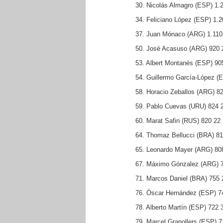
30. Nicolás Almagro (ESP) 1.
34. Feliciano López (ESP) 1.2
37. Juan Mónaco (ARG) 1.110
50. José Acasuso (ARG) 920 
53. Albert Montanés (ESP) 90
54. Guillermo García-López (
58. Horacio Zeballos (ARG) 8
59. Pablo Cuevas (URU) 824 
60. Marat Safin (RUS) 820 22
64. Thomaz Bellucci (BRA) 81
65. Leonardo Mayer (ARG) 80
67. Máximo Gónzalez (ARG) 
71. Marcos Daniel (BRA) 755 
76. Óscar Hernández (ESP) 7
78. Alberto Martín (ESP) 722 
79. Marcel Granollers (ESP) 7