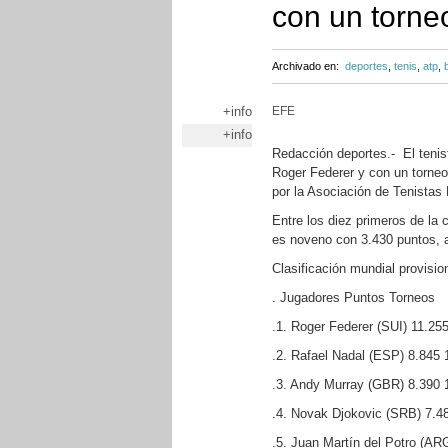
con un torn
Archivado en:
deportes
,
tenis
,
atp
,
+info
EFE
+info
Redacción deportes.- El tenis
Roger Federer y con un torneo
por la Asociación de Tenistas
Entre los diez primeros de la
es noveno con 3.430 puntos, 
Clasificación mundial provisio
. Jugadores Puntos Torneos
.1. Roger Federer (SUI) 11.25
.2. Rafael Nadal (ESP) 8.845 
.3. Andy Murray (GBR) 8.390 
.4. Novak Djokovic (SRB) 7.4
.5. Juan Martín del Potro (AR