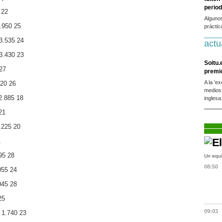
period
 22
Alguno
3.950 25
práctic
3.535 24
actu
3.430 23
Soitu.
27
premi
A la 'e
020 26
medios
2.885 18
inglesa
21
.225 20
1
95 28
Un equi
08:50
055 24
045 28
25
09:03
 1.740 23