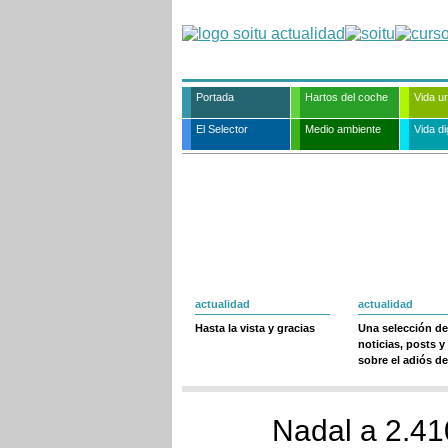
Portada
Hartos del coche
Vida u
El Selector
Medio ambiente
Vida dig
actualidad
actualidad
Hasta la vista y gracias
Una selección de
noticias, posts y
sobre el adiós de
Nadal a 2.41