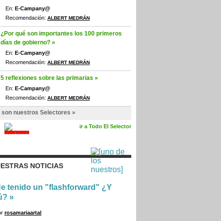
En:
E-Campany@
Recomendación:
ALBERT MEDRÁN
¿Por qué son importantes los 100 primeros
días de gobierno? »
En:
E-Campany@
Recomendación:
ALBERT MEDRÁN
5 reflexiones sobre las primarias »
En:
E-Campany@
Recomendación:
ALBERT MEDRÁN
 son nuestros Selectores »
ir a Todo El Selector
ESTRAS NOTICIAS
e tenido un "flashforward" ¿Y
ú?
»
or
rosamariaartal