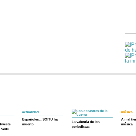
actualidad
música
Españoles... SOITU ha
A mal ti
La valentía de los
 tweets
muerto
música
periodistas
 Soitu