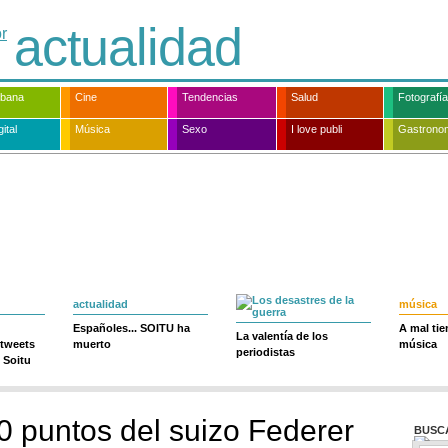
actualidad
rbana
Cine
Tendencias
Salud
Fotografía
ital
Música
Sexo
I love publi
Gastrono
actualidad
música
Españoles... SOITU ha
A mal ti
La valentía de los
 tweets
muerto
música
periodistas
 Soitu
0 puntos del suizo Federer
BUSC