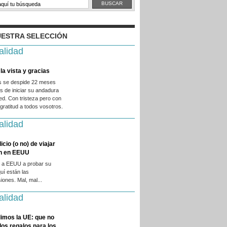
ESTRA SELECCIÓN
alidad
la vista y gracias
es se despide 22 meses
 de iniciar su andadura
ed. Con tristeza pero con
ratitud a todos vosotros.
alidad
licio (o no) de viajar
en en EEUU
 a EEUU a probar su
quí están las
iones. Mal, mal...
alidad
imos la UE: que no
 los regalos para los