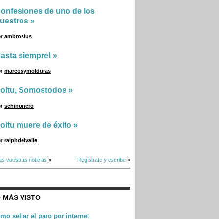
onfesiones de uno de los
uestros
»
or
ambrosius
asta siempre!
»
or
marcosymolduras
oitu, Somostodos
»
or
schinonero
oitu muere de éxito
»
or
ralphdelvalle
as vuestras noticias
»
Regístrate y escribe
»
 MÁS VISTO
mo sellar el paro por internet