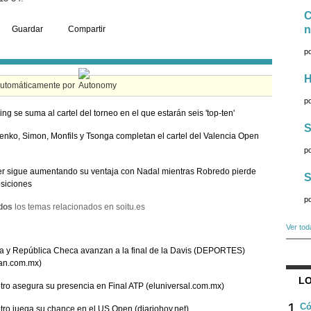
C
n
Guardar
Compartir
p
H
automáticamente por
p
ing se suma al cartel del torneo en el que estarán seis 'top-ten'
S
nko, Simon, Monfils y Tsonga completan el cartel del Valencia Open
p
r sigue aumentando su ventaja con Nadal mientras Robredo pierde
S
siciones
p
dos
los temas relacionados en soitu.es
Ver tod
 y República Checa avanzan a la final de la Davis (DEPORTES)
an.com.mx)
LO
tro asegura su presencia en Final ATP (eluniversal.com.mx)
1
Có
tro juega su chance en el US Open (diariohoy.net)