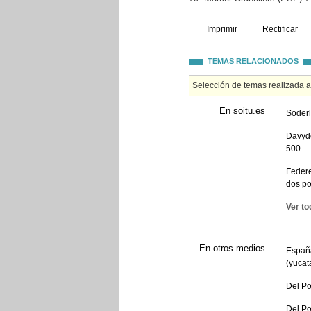
Imprimir
Rectificar
TEMAS RELACIONADOS
Selección de temas realizada 
En soitu.es
Soderl
Davyde
500
Federe
dos po
Ver to
En otros medios
España
(yucat
Del Po
Del Po