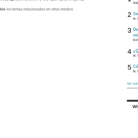
RA
dos
los temas relacionados en otros medios
2
Se
M. 
3
De
se
EU
4
¿Q
M. 
5
Có
M. 
Ver má
W