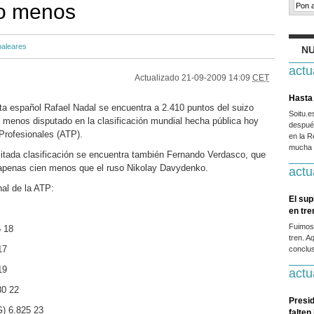
eo menos
baleares
NU
actu
Actualizado
21-09-2009 14:09
CET
Hasta 
ta español Rafael Nadal se encuentra a 2.410 puntos del suizo
Soitu.
 menos disputado en la clasificación mundial hecha pública hoy
después
 Profesionales (ATP).
en la R
mucha g
 citada clasificación se encuentra también Fernando Verdasco, que
apenas cien menos que el ruso Nikolay Davydenko.
actu
nal de la ATP:
El sup
en tr
Fuimos
5 18
tren. A
17
conclus
19
actu
80 22
Presid
G) 6.825 23
falten