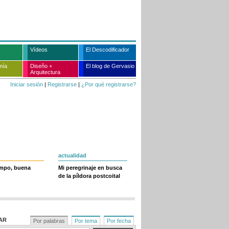
Vídeos
El Descodificador
mía
Diseño +
El blog de Gervasio
Arquitectura
Iniciar sesión
|
Registrarse
|
¿Por qué registrarse?
actualidad
empo, buena
Mi peregrinaje en busca
de la píldora postcoital
AR
Por palabras
Por tema
Por fecha