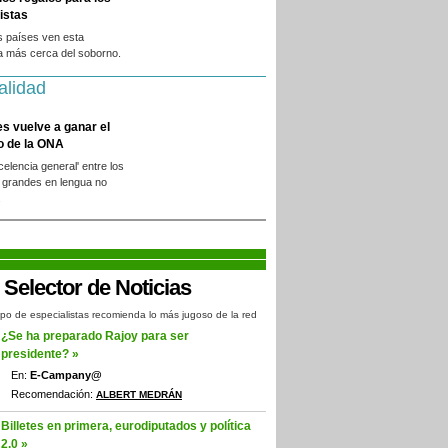
istas
s países ven esta
a más cerca del soborno.
alidad
es vuelve a ganar el
o de la ONA
xcelencia general' entre los
 grandes en lengua no
.
po de especialistas recomienda lo más jugoso de la red
¿Se ha preparado Rajoy para ser
presidente? »
En:
E-Campany@
Recomendación:
ALBERT MEDRÁN
Billetes en primera, eurodiputados y política
2.0 »