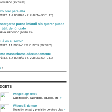
MÓN PECO (SOITU.ES)
xo oral para ella
PÉREZ, J. J. BORRÁS Y X. ZUBIETA (SOITU.ES)
scargarse porno infantil sin querer puede
r útil: denúncialo
GENIA REDONDO (SOITU.ES)
ué es el sexo?
PÉREZ, J.J. BORRÁS Y X. ZUBIETA (SOITU.ES)
mo masturbarse adecuadamente
PÉREZ, J. J. BORRÁS Y X. ZUBIETA (SOITU.ES)
s
»
IDGETS
Widget Liga 0910
»
Clasificación, calendario, equipos, etc.
Widget El tiempo
»
Situación actual y previsión de cinco días