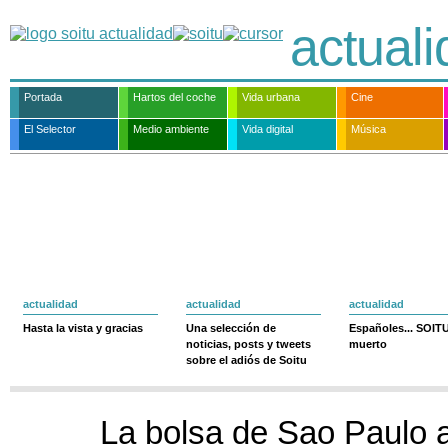
actual
Portada
Hartos del coche
Vida urbana
Cine
El Selector
Medio ambiente
Vida digital
Música
actualidad
actualidad
actualidad
Hasta la vista y gracias
Una selección de
Españoles... SOIT
noticias, posts y tweets
muerto
sobre el adiós de Soitu
La bolsa de Sao Paulo 