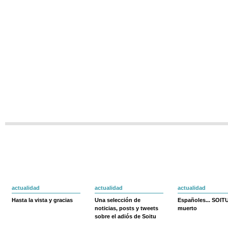
actualidad
actualidad
actualidad
Hasta la vista y gracias
Una selección de
Españoles... SOIT
noticias, posts y tweets
muerto
sobre el adiós de Soitu