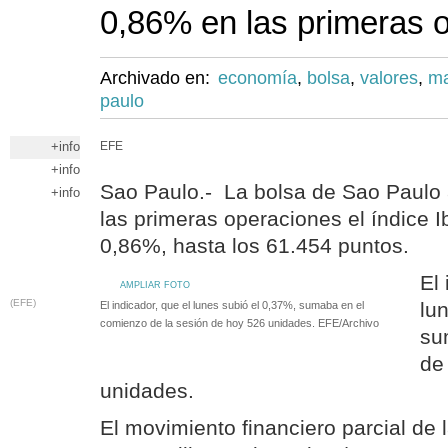
0,86% en las primeras 
Archivado en:
economía
,
bolsa
,
valores
,
ma
paulo
+info
EFE
+info
Sao Paulo.- La bolsa de Sao Paulo a
+info
las primeras operaciones el índice 
0,86%, hasta los 61.454 puntos.
El 
AMPLIAR FOTO
(EFE)
lu
El indicador, que el lunes subió el 0,37%, sumaba en el
comienzo de la sesión de hoy 526 unidades. EFE/Archivo
su
de
unidades.
El movimiento financiero parcial de 