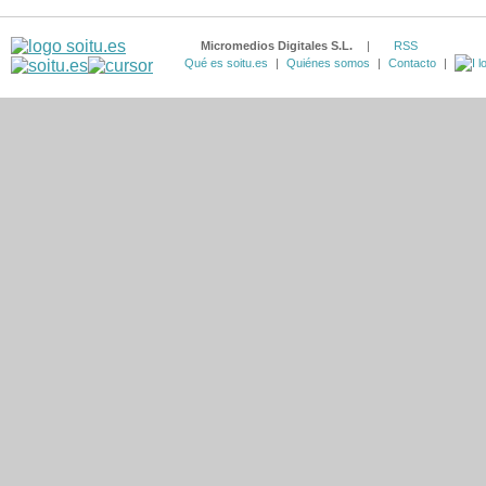
Micromedios Digitales S.L.
|
RSS
Qué es soitu.es
|
Quiénes somos
|
Contacto
|