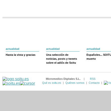
actualidad
actualidad
actualidad
Hasta la vista y gracias
Una selección de
Españoles... SOIT
noticias, posts y tweets
muerto
sobre el adiós de Soitu
Micromedios Digitales S.L.
|
RSS
Qué es soitu.es
|
Quiénes somos
|
Contacto
|