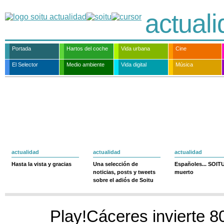
actual
Portada
Hartos del coche
Vida urbana
Cine
El Selector
Medio ambiente
Vida digital
Música
actualidad
actualidad
actualidad
Hasta la vista y gracias
Una selección de
Españoles... SOIT
noticias, posts y tweets
muerto
sobre el adiós de Soitu
Play!Cáceres invierte 8