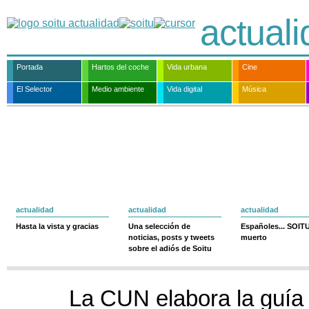
actual
Portada
Hartos del coche
Vida urbana
Cine
El Selector
Medio ambiente
Vida digital
Música
actualidad
actualidad
actualidad
Hasta la vista y gracias
Una selección de
Españoles... SOIT
noticias, posts y tweets
muerto
sobre el adiós de Soitu
La CUN elabora la guía