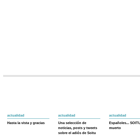
actualidad
actualidad
actualidad
Hasta la vista y gracias
Una selección de
Españoles... SOIT
noticias, posts y tweets
muerto
sobre el adiós de Soitu