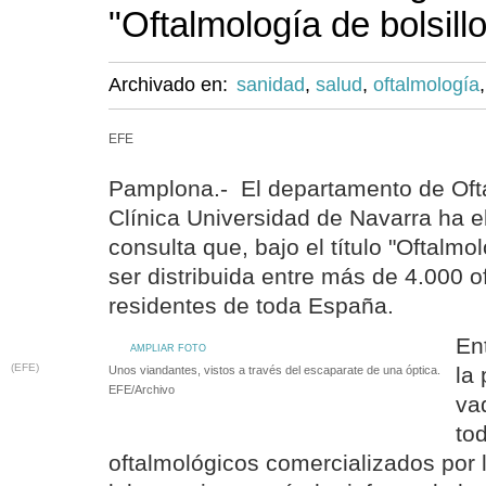
"Oftalmología de bolsillo
Archivado en:
sanidad
,
salud
,
oftalmología
EFE
Pamplona.- El departamento de Ofta
Clínica Universidad de Navarra ha 
consulta que, bajo el título "Oftalmol
ser distribuida entre más de 4.000 
residentes de toda España.
En
AMPLIAR FOTO
(EFE)
la
Unos viandantes, vistos a través del escaparate de una óptica.
EFE/Archivo
va
to
oftalmológicos comercializados por l