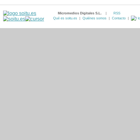
Micromedios Digitales S.L.
|
RSS
Qué es soitu.es
|
Quiénes somos
|
Contacto
|