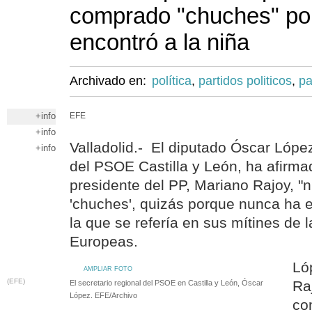
comprado "chuches" po
encontró a la niña
Archivado en:
política
,
partidos politicos
,
pa
+info
EFE
+info
Valladolid.- El diputado Óscar López
+info
del PSOE Castilla y León, ha afirma
presidente del PP, Mariano Rajoy, 
'chuches', quizás porque nunca ha e
la que se refería en sus mítines de 
Europeas.
Ló
AMPLIAR FOTO
(EFE)
Ra
El secretario regional del PSOE en Castilla y León, Óscar
López. EFE/Archivo
co