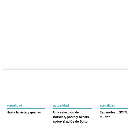
actualidad
actualidad
actualidad
Hasta la vista y gracias
Una selección de
Españoles... SOIT
noticias, posts y tweets
muerto
sobre el adiós de Soitu