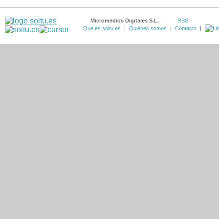
Micromedios Digitales S.L.
|
RSS
Qué es soitu.es
|
Quiénes somos
|
Contacto
|