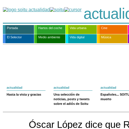
actual
Portada
Hartos del coche
Vida urbana
Cine
El Selector
Medio ambiente
Vida digital
Música
actualidad
actualidad
actualidad
Hasta la vista y gracias
Una selección de
Españoles... SOIT
noticias, posts y tweets
muerto
sobre el adiós de Soitu
Óscar López dice que 