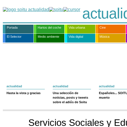
actual
Portada
Hartos del coche
Vida urbana
Cine
El Selector
Medio ambiente
Vida digital
Música
actualidad
actualidad
actualidad
Hasta la vista y gracias
Una selección de
Españoles... SOIT
noticias, posts y tweets
muerto
sobre el adiós de Soitu
Servicios Sociales y Ed