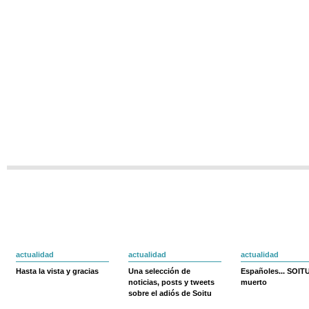
actualidad
actualidad
actualidad
Hasta la vista y gracias
Una selección de
Españoles... SOIT
noticias, posts y tweets
muerto
sobre el adiós de Soitu