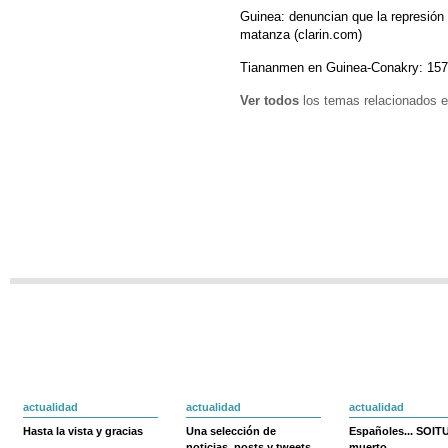
Guinea: denuncian que la represión
matanza (clarin.com)
Tiananmen en Guinea-Conakry: 157
Ver todos
los temas relacionados e
actualidad
actualidad
actualidad
Hasta la vista y gracias
Una selección de
Españoles... SOIT
noticias, posts y tweets
muerto