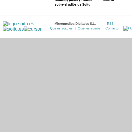
sobre el adiós de Soitu
Micromedios Digitales S.L.
|
RSS
Qué es soitu.es
|
Quiénes somos
|
Contacto
|