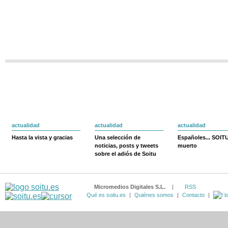
actualidad
actualidad
actualidad
Hasta la vista y gracias
Una selección de
Españoles... SOIT
noticias, posts y tweets
muerto
sobre el adiós de Soitu
Micromedios Digitales S.L.
|
RSS
Qué es soitu.es
|
Quiénes somos
|
Contacto
|