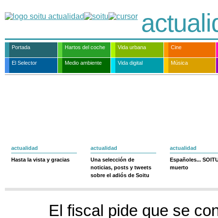
actual
Portada
Hartos del coche
Vida urbana
Cine
El Selector
Medio ambiente
Vida digital
Música
actualidad
actualidad
actualidad
Hasta la vista y gracias
Una selección de
Españoles... SOIT
noticias, posts y tweets
muerto
sobre el adiós de Soitu
El fiscal pide que se con