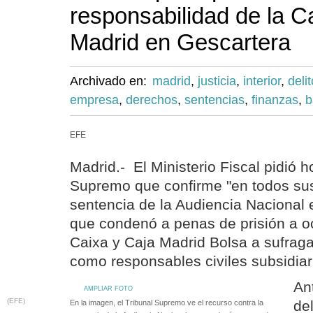
responsabilidad de la C
Madrid en Gescartera
Archivado en:
madrid
,
justicia
,
interior
,
deli
empresa
,
derechos
,
sentencias
,
finanzas
,
b
EFE
Madrid.- El Ministerio Fiscal pidió h
Supremo que confirme "en todos sus
sentencia de la Audiencia Nacional 
que condenó a penas de prisión a 
Caixa y Caja Madrid Bolsa a sufraga
como responsables civiles subsidiar
An
AMPLIAR FOTO
(EFE)
de
En la imagen, el Tribunal Supremo ve el recurso contra la