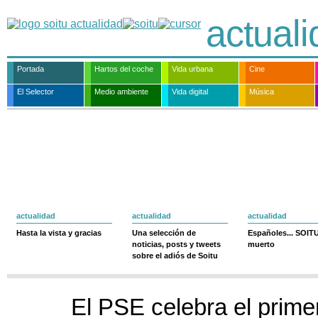
actual
Portada
Hartos del coche
Vida urbana
Cine
El Selector
Medio ambiente
Vida digital
Música
actualidad
actualidad
actualidad
Hasta la vista y gracias
Una selección de
Españoles... SOIT
noticias, posts y tweets
muerto
sobre el adiós de Soitu
El PSE celebra el prim