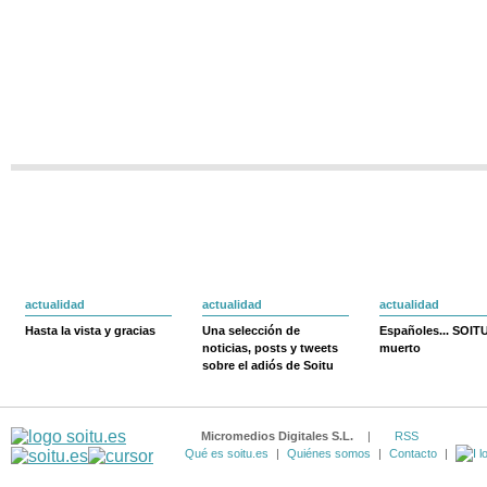
actualidad
actualidad
actualidad
Hasta la vista y gracias
Una selección de
Españoles... SOIT
noticias, posts y tweets
muerto
sobre el adiós de Soitu
Micromedios Digitales S.L.
|
RSS
Qué es soitu.es
|
Quiénes somos
|
Contacto
|