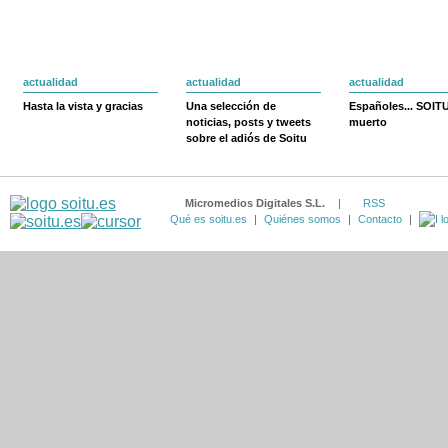
actualidad
actualidad
actualidad
Hasta la vista y gracias
Una selección de
Españoles... SOIT
noticias, posts y tweets
muerto
sobre el adiós de Soitu
Micromedios Digitales S.L.
|
RSS
Qué es soitu.es
|
Quiénes somos
|
Contacto
|