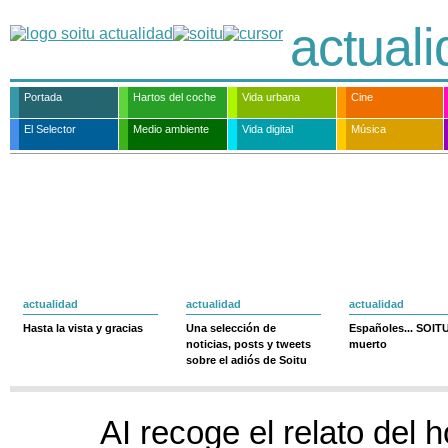
actual
Portada
Hartos del coche
Vida urbana
Cine
El Selector
Medio ambiente
Vida digital
Música
actualidad
actualidad
actualidad
Hasta la vista y gracias
Una selección de
Españoles... SOIT
noticias, posts y tweets
muerto
sobre el adiós de Soitu
AI recoge el relato del h