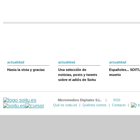
actualidad
actualidad
actualidad
Hasta la vista y gracias
Una selección de
Españoles... SOIT
noticias, posts y tweets
muerto
sobre el adiós de Soitu
Micromedios Digitales S.L.
|
RSS
Qué es soitu.es
|
Quiénes somos
|
Contacto
|