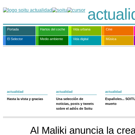
actual
Portada
Hartos del coche
Vida urbana
Cine
El Selector
Medio ambiente
Vida digital
Música
actualidad
actualidad
actualidad
Hasta la vista y gracias
Una selección de
Españoles... SOIT
noticias, posts y tweets
muerto
sobre el adiós de Soitu
Al Maliki anuncia la cre