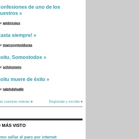
onfesiones de uno de los
uestros
»
or
ambrosius
asta siempre!
»
or
marcosymolduras
oitu, Somostodos
»
or
schinonero
oitu muere de éxito
»
or
ralphdelvalle
as vuestras noticias
»
Regístrate y escribe
»
 MÁS VISTO
mo sellar el paro por internet