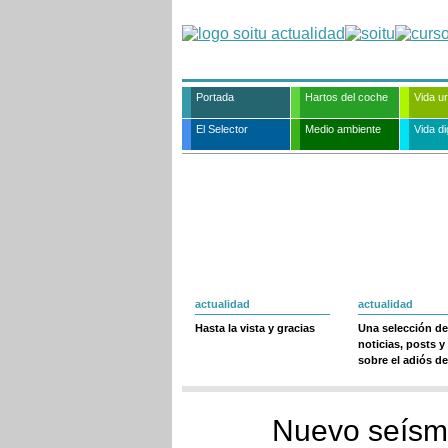
Portada
Hartos del coche
Vida u
El Selector
Medio ambiente
Vida dig
actualidad
actualidad
Hasta la vista y gracias
Una selección de
noticias, posts y
sobre el adiós de
Nuevo seísm