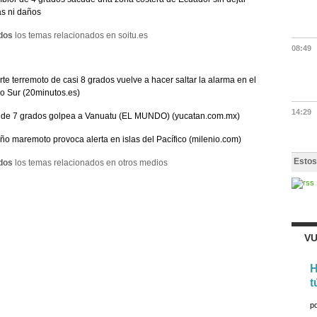
as ni daños
dos
los temas relacionados en soitu.es
08:49
rte terremoto de casi 8 grados vuelve a hacer saltar la alarma en el
co Sur (20minutos.es)
14:29
 de 7 grados golpea a Vanuatu (EL MUNDO) (yucatan.com.mx)
o maremoto provoca alerta en islas del Pacífico (milenio.com)
Estos
dos
los temas relacionados en otros medios
VU
H
t
p