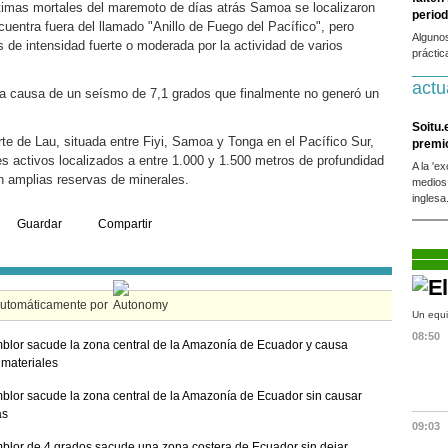
timas mortales del maremoto de días atrás Samoa se localizaron
period
uentra fuera del llamado "Anillo de Fuego del Pacífico", pero
Alguno
 de intensidad fuerte o moderada por la actividad de varios
práctic
actu
la causa de un seísmo de 7,1 grados que finalmente no generó un
Soitu.
 de Lau, situada entre Fiyi, Samoa y Tonga en el Pacífico Sur,
premi
s activos localizados a entre 1.000 y 1.500 metros de profundidad
A la 'e
n amplias reservas de minerales.
medios
inglesa
Guardar
Compartir
automáticamente por
Un equi
08:50
blor sacude la zona central de la Amazonía de Ecuador y causa
materiales
blor sacude la zona central de la Amazonía de Ecuador sin causar
as
09:03
blor de 4 grados sacude una zona costera de Ecuador sin dejar