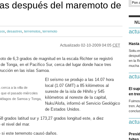
ías después del maremoto de
NU
actu
sos
,
desastres
,
terremotos
,
terremoto
Hasta 
Actualizado
02-10-2009 04:05
CET
Soitu.
después
oto de 6,3 grados de magnitud en la escala Richter se registró
en la R
de Tonga, en el Pacífico Sur, cerca del lugar donde hace tres
mucha g
rucción en las islas Samoa.
actu
El seísmo se produjo a las 14.07 hora
local (1.07 GMT) a 85 kilómetros al
cerca a la villa de
El sup
sureste de la isla de Hihifo y 545
 que el pasado miércoles
en tr
kilómetros al noreste de la capital,
ipiélagos de Samoa y Tonga,
Fuimos
Nuku'Alofa, informó el Servicio Geológico
tren. A
de Estados Unidos.
conclus
58 grados latitud sur y 173,27 grados longitud este, a diez
actu
el nivel del mar.
si este terremoto causó daños.
Presid
falten