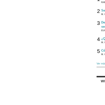
RA
2
Se
M. 
3
De
se
EU
4
¿Q
M. 
5
Có
M. 
Ver má
W