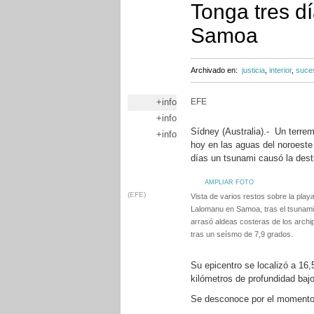
Tonga tres d
Samoa
Archivado en:
justicia
,
interior
,
suce
+info
EFE
+info
Sídney (Australia).- Un terrem
+info
hoy en las aguas del noroeste 
días un tsunami causó la dest
AMPLIAR FOTO
(EFE)
Vista de varios restos sobre la playa 
Lalomanu en Samoa, tras el tsunami
arrasó aldeas costeras de los arch
tras un seísmo de 7,9 grados.
Su epicentro se localizó a 16,
kilómetros de profundidad bajo 
Se desconoce por el momento 