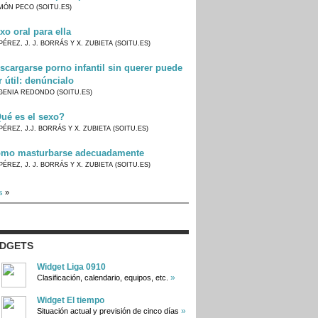
MÓN PECO (SOITU.ES)
xo oral para ella
PÉREZ, J. J. BORRÁS Y X. ZUBIETA (SOITU.ES)
scargarse porno infantil sin querer puede
r útil: denúncialo
GENIA REDONDO (SOITU.ES)
ué es el sexo?
PÉREZ, J.J. BORRÁS Y X. ZUBIETA (SOITU.ES)
mo masturbarse adecuadamente
PÉREZ, J. J. BORRÁS Y X. ZUBIETA (SOITU.ES)
s
»
IDGETS
Widget Liga 0910
»
Clasificación, calendario, equipos, etc.
Widget El tiempo
»
Situación actual y previsión de cinco días