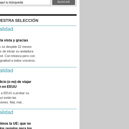
ESTRA SELECCIÓN
alidad
la vista y gracias
es se despide 22 meses
 de iniciar su andadura
ed. Con tristeza pero con
ratitud a todos vosotros.
alidad
licio (o no) de viajar
en en EEUU
 a EEUU a probar su
quí están las
iones. Mal, mal...
alidad
imos la UE: que no
 los regalos para los