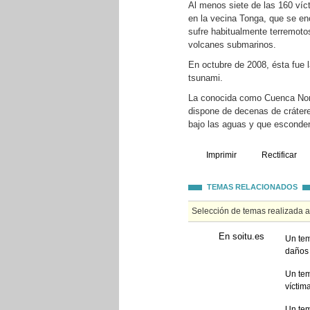
Al menos siete de las 160 víc
en la vecina Tonga, que se enc
sufre habitualmente terremotos
volcanes submarinos.
En octubre de 2008, ésta fue 
tsunami.
La conocida como Cuenca Norte
dispone de decenas de crátere
bajo las aguas y que esconde
Imprimir
Rectificar
TEMAS RELACIONADOS
Selección de temas realizada 
En soitu.es
Un tem
daños 
Un tem
víctim
Un tem