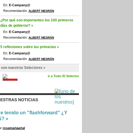
En:
E-Campany@
Recomendación:
ALBERT MEDRÁN
¿Por qué son importantes los 100 primeros
días de gobierno? »
En:
E-Campany@
Recomendación:
ALBERT MEDRÁN
5 reflexiones sobre las primarias »
En:
E-Campany@
Recomendación:
ALBERT MEDRÁN
 son nuestros Selectores »
ir a Todo El Selector
ESTRAS NOTICIAS
e tenido un "flashforward" ¿Y
ú?
»
or
rosamariaartal