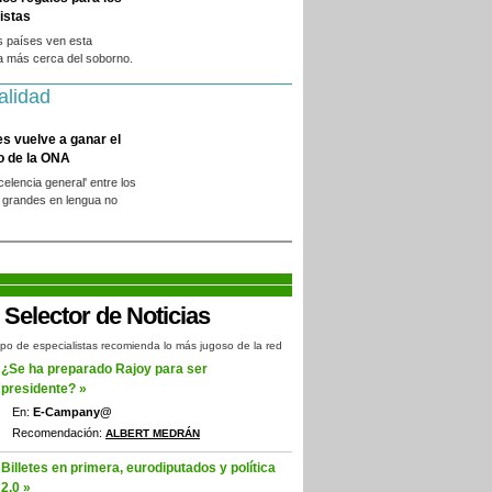
istas
s países ven esta
a más cerca del soborno.
alidad
es vuelve a ganar el
o de la ONA
xcelencia general' entre los
 grandes en lengua no
.
po de especialistas recomienda lo más jugoso de la red
¿Se ha preparado Rajoy para ser
presidente? »
En:
E-Campany@
Recomendación:
ALBERT MEDRÁN
Billetes en primera, eurodiputados y política
2.0 »