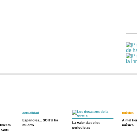
actualidad
música
Españoles... SOITU ha
A mal ti
La valentía de los
 tweets
muerto
música
periodistas
 Soitu