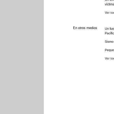
víctim
Ver to
En otros medios
Un fue
Pacífi
Sismo
Pequeñ
Ver to