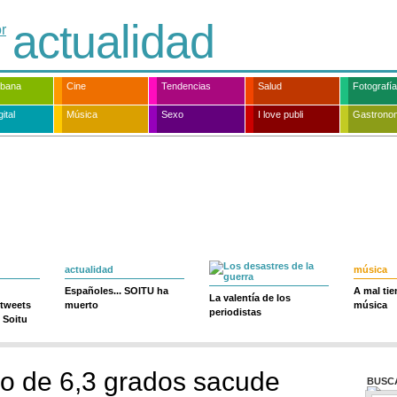
actualidad
rbana
Cine
Tendencias
Salud
Fotografía
ital
Música
Sexo
I love publi
Gastrono
actualidad
música
Españoles... SOITU ha
A mal ti
La valentía de los
 tweets
muerto
música
periodistas
 Soitu
o de 6,3 grados sacude
BUSC