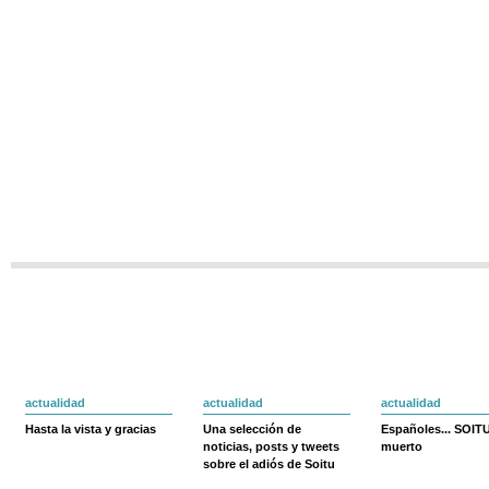
actualidad
actualidad
actualidad
Hasta la vista y gracias
Una selección de
Españoles... SOIT
noticias, posts y tweets
muerto
sobre el adiós de Soitu