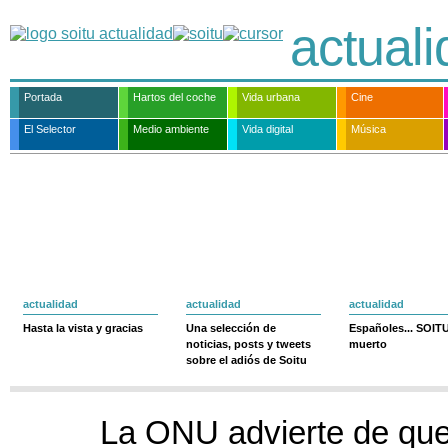
actual
Portada
Hartos del coche
Vida urbana
Cine
El Selector
Medio ambiente
Vida digital
Música
actualidad
actualidad
actualidad
Hasta la vista y gracias
Una selección de
Españoles... SOIT
noticias, posts y tweets
muerto
sobre el adiós de Soitu
La ONU advierte de que