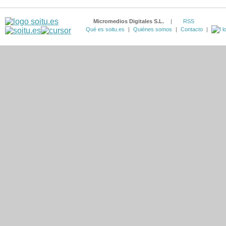
Micromedios Digitales S.L.
|
RSS
Qué es soitu.es
|
Quiénes somos
|
Contacto
|