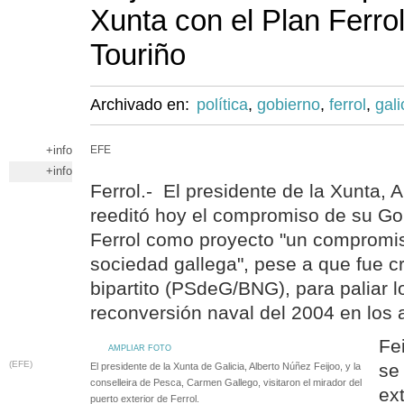
Xunta con el Plan Ferrol
Touriño
Archivado en:
política
,
gobierno
,
ferrol
,
gali
+info
EFE
+info
Ferrol.- El presidente de la Xunta, 
reeditó hoy el compromiso de su Go
Ferrol como proyecto "un compromis
sociedad gallega", pese a que fue c
bipartito (PSdeG/BNG), para paliar l
reconversión naval del 2004 en los as
Fe
AMPLIAR FOTO
(EFE)
se
El presidente de la Xunta de Galicia, Alberto Núñez Feijoo, y la
conselleira de Pesca, Carmen Gallego, visitaron el mirador del
ex
puerto exterior de Ferrol.