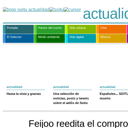
actual
Portada
Hartos del coche
Vida urbana
Cine
El Selector
Medio ambiente
Vida digital
Música
actualidad
actualidad
actualidad
Hasta la vista y gracias
Una selección de
Españoles... SOIT
noticias, posts y tweets
muerto
sobre el adiós de Soitu
Feijoo reedita el compr