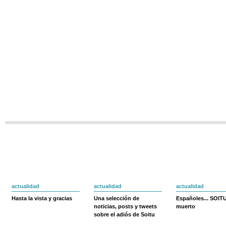
actualidad
actualidad
actualidad
Hasta la vista y gracias
Una selección de
Españoles... SOIT
noticias, posts y tweets
muerto
sobre el adiós de Soitu