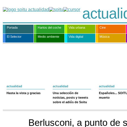
actual
Portada
Hartos del coche
Vida urbana
Cine
El Selector
Medio ambiente
Vida digital
Música
actualidad
actualidad
actualidad
Hasta la vista y gracias
Una selección de
Españoles... SOIT
noticias, posts y tweets
muerto
sobre el adiós de Soitu
Berlusconi, a punto de 