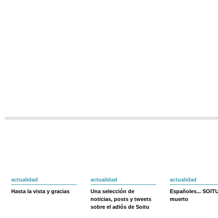
actualidad
actualidad
actualidad
Hasta la vista y gracias
Una selección de
Españoles... SOIT
noticias, posts y tweets
muerto
sobre el adiós de Soitu