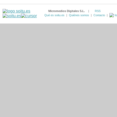
Micromedios Digitales S.L.
|
RSS
Qué es soitu.es
|
Quiénes somos
|
Contacto
|