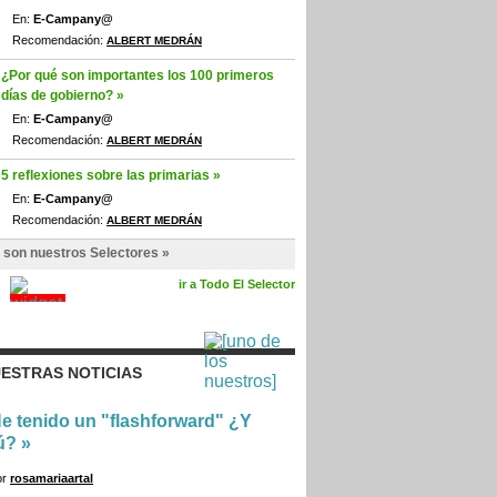
En:
E-Campany@
Recomendación:
ALBERT MEDRÁN
¿Por qué son importantes los 100 primeros
días de gobierno? »
En:
E-Campany@
Recomendación:
ALBERT MEDRÁN
5 reflexiones sobre las primarias »
En:
E-Campany@
Recomendación:
ALBERT MEDRÁN
 son nuestros Selectores »
ir a Todo El Selector
ESTRAS NOTICIAS
e tenido un "flashforward" ¿Y
ú?
»
or
rosamariaartal