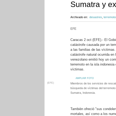
Sumatra y ex
Archivado en:
desastres
,
terremoto
EFE
Caracas 2 oct (EFE).- El Gobi
catástrofe causada por un ter
a las familias de las víctimas
catástrofe natural ocurrida en
venezolano emitió hoy un comu
terremoto en la isla indonesia
víctimas.
AMPLIAR FOTO
(EFE)
Miembros de los servicios de rescat
búsqueda de víctimas del terremoto 
Sumatra, Indonesia.
También ofreció "sus condolenc
mortales, así como a los num