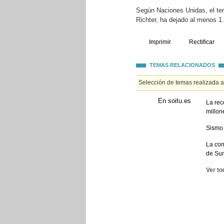
Según Naciones Unidas, el tem
Richter, ha dejado al menos 1
Imprimir
Rectificar
TEMAS RELACIONADOS
Selección de temas realizada 
En soitu.es
La rec
millon
Sismo 
La con
de Su
Ver to