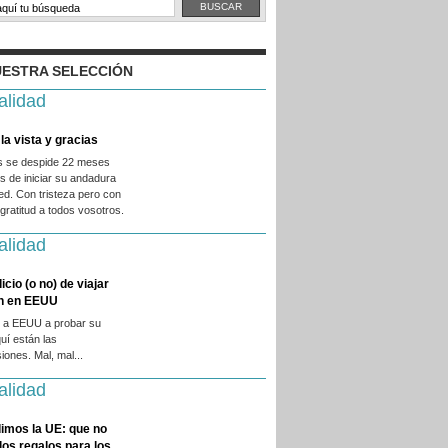
ESTRA SELECCIÓN
alidad
la vista y gracias
es se despide 22 meses
 de iniciar su andadura
ed. Con tristeza pero con
ratitud a todos vosotros.
alidad
licio (o no) de viajar
en en EEUU
 a EEUU a probar su
quí están las
iones. Mal, mal...
alidad
imos la UE: que no
 los regalos para los