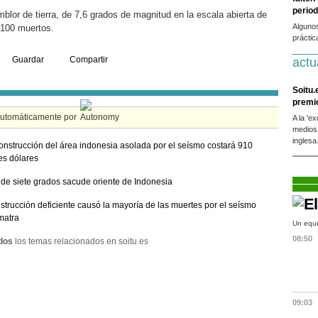
period
blor de tierra, de 7,6 grados de magnitud en la escala abierta de
Alguno
.100 muertos.
práctic
Guardar
Compartir
actu
Soitu.
premi
automáticamente por
A la 'e
medios
inglesa
onstrucción del área indonesia asolada por el seísmo costará 910
es dólares
de siete grados sacude oriente de Indonesia
strucción deficiente causó la mayoría de las muertes por el seísmo
matra
Un equi
08:50
dos
los temas relacionados en soitu.es
09:03