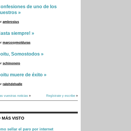
onfesiones de uno de los
uestros
»
or
ambrosius
asta siempre!
»
or
marcosymolduras
oitu, Somostodos
»
or
schinonero
oitu muere de éxito
»
or
ralphdelvalle
as vuestras noticias
»
Regístrate y escribe
»
 MÁS VISTO
mo sellar el paro por internet