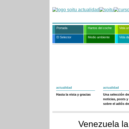
Portada
Hartos del coche
Vida u
El Selector
Medio ambiente
Vida dig
actualidad
actualidad
Hasta la vista y gracias
Una selección de
noticias, posts y
sobre el adiós de
Venezuela la