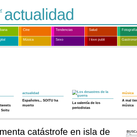
actualidad
rbana
Cine
Tendencias
Salud
Fotografía
ital
Música
Sexo
I love publi
Gastrono
actualidad
música
Españoles... SOITU ha
A mal ti
La valentía de los
 tweets
muerto
música
periodistas
 Soitu
menta catástrofe en isla de
BUSC