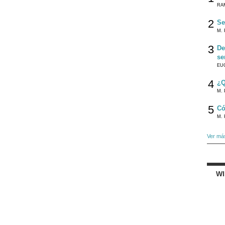
RA
2
Se
M. 
3
De
se
EU
4
¿Q
M. 
5
Có
M. 
Ver má
W