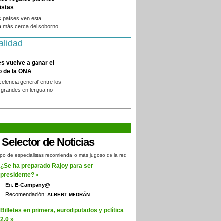
istas
s países ven esta
a más cerca del soborno.
alidad
es vuelve a ganar el
o de la ONA
xcelencia general' entre los
 grandes en lengua no
.
po de especialistas recomienda lo más jugoso de la red
¿Se ha preparado Rajoy para ser
presidente? »
En:
E-Campany@
Recomendación:
ALBERT MEDRÁN
Billetes en primera, eurodiputados y política
2.0 »