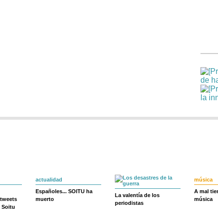
actualidad
música
Españoles... SOITU ha
A mal ti
La valentía de los
 tweets
muerto
música
periodistas
 Soitu