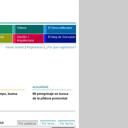
Vídeos
El Descodificador
mía
Diseño +
El blog de Gervasio
Arquitectura
Iniciar sesión
|
Registrarse
|
¿Por qué registrarse?
actualidad
empo, buena
Mi peregrinaje en busca
de la píldora postcoital
AR
Por palabras
Por tema
Por fecha