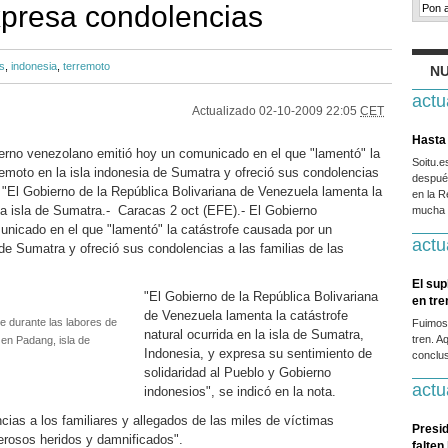
presa condolencias
s
,
indonesia
,
terremoto
NU
actu
Actualizado
02-10-2009 22:05
CET
Hasta 
erno venezolano emitió hoy un comunicado en el que "lamentó" la
Soitu.
remoto en la isla indonesia de Sumatra y ofreció sus condolencias
después
. "El Gobierno de la República Bolivariana de Venezuela lamenta la
en la R
 la isla de Sumatra.- Caracas 2 oct (EFE).- El Gobierno
mucha g
nicado en el que "lamentó" la catástrofe causada por un
actu
 de Sumatra y ofreció sus condolencias a las familias de las
El sup
"El Gobierno de la República Bolivariana
en tr
de Venezuela lamenta la catástrofe
e durante las labores de
Fuimos
natural ocurrida en la isla de Sumatra,
tren. A
en Padang, isla de
Indonesia, y expresa su sentimiento de
conclus
solidaridad al Pueblo y Gobierno
actu
indonesios", se indicó en la nota.
ias a los familiares y allegados de las miles de víctimas
Presid
erosos heridos y damnificados".
falten