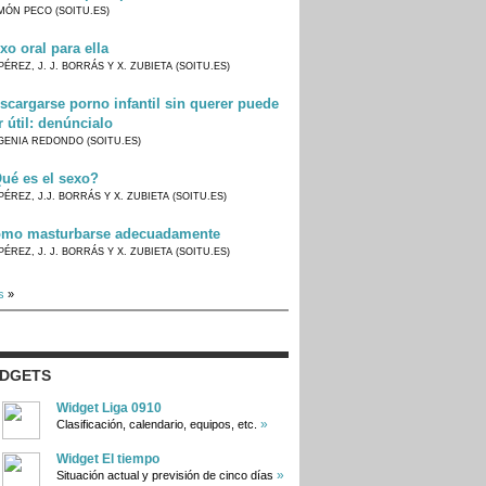
MÓN PECO (SOITU.ES)
xo oral para ella
PÉREZ, J. J. BORRÁS Y X. ZUBIETA (SOITU.ES)
scargarse porno infantil sin querer puede
r útil: denúncialo
GENIA REDONDO (SOITU.ES)
ué es el sexo?
PÉREZ, J.J. BORRÁS Y X. ZUBIETA (SOITU.ES)
mo masturbarse adecuadamente
PÉREZ, J. J. BORRÁS Y X. ZUBIETA (SOITU.ES)
s
»
IDGETS
Widget Liga 0910
»
Clasificación, calendario, equipos, etc.
Widget El tiempo
»
Situación actual y previsión de cinco días