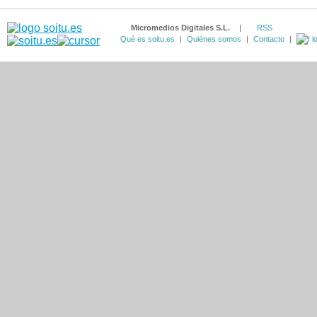
Micromedios Digitales S.L.
|
RSS
Qué es soitu.es
|
Quiénes somos
|
Contacto
|