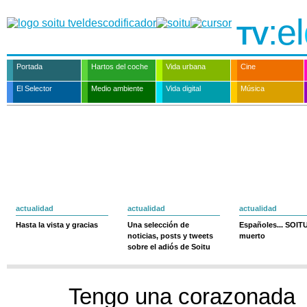
:el
TV
Portada
Hartos del coche
Vida urbana
Cine
El Selector
Medio ambiente
Vida digital
Música
actualidad
actualidad
actualidad
Hasta la vista y gracias
Una selección de
Españoles... SOIT
noticias, posts y tweets
muerto
sobre el adiós de Soitu
Tengo una corazonada