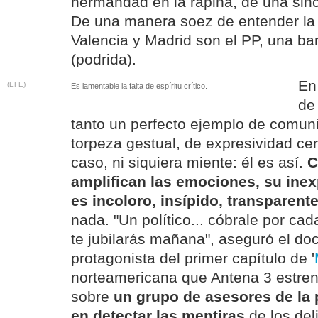
hermandad en la rapiña, de una sin
De una manera soez de entender la p
Valencia y Madrid son el PP, una ba
(podrida).
En
(EFE)
Es lamentable la falta de espíritu crítico.
de
tanto un perfecto ejemplo de comuni
torpeza gestual, de expresividad cer
caso, ni siquiera miente: él es así.
C
amplifican las emociones, su inexp
es incoloro, insípido, transparente
nada. "Un político... cóbrale por ca
te jubilarás mañana", aseguró el do
protagonista del primer capítulo de '
norteamericana que Antena 3 estren
sobre
un grupo de asesores de la 
en detectar las mentiras
de los del