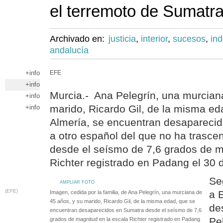
el terremoto de Sumatr
Archivado en:
justicia
,
interior
,
sucesos
,
in
andalucía
+info
EFE
+info
Murcia.- Ana Pelegrín, una murcian
+info
marido, Ricardo Gil, de la misma ed
+info
Almería, se encuentran desaparecid
a otro español del que no ha trascen
desde el seísmo de 7,6 grados de m
Richter registrado en Padang el 30 
Se
AMPLIAR FOTO
(EFE)
a 
Imagen, cedida por la familia, de Ana Pelegrín, una murciana de
45 años, y su marido, Ricardo Gil, de la misma edad, que se
de
encuentran desaparecidos en Sumatra desde el seísmo de 7,6
Pe
grados de magnitud en la escala Richter registrado en Padang