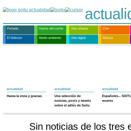
actual
Portada
Hartos del coche
Vida urbana
Cine
El Selector
Medio ambiente
Vida digital
Música
actualidad
actualidad
actualidad
Hasta la vista y gracias
Una selección de
Españoles... SOIT
noticias, posts y tweets
muerto
sobre el adiós de Soitu
Sin noticias de los tres