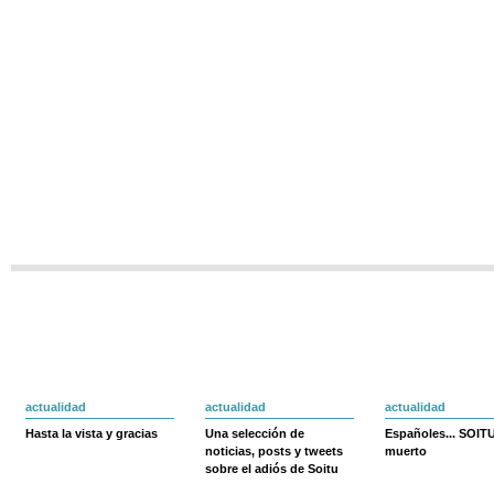
actualidad
actualidad
actualidad
Hasta la vista y gracias
Una selección de
Españoles... SOIT
noticias, posts y tweets
muerto
sobre el adiós de Soitu