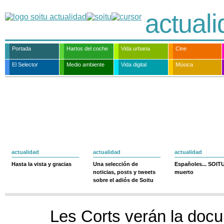
actual
Portada
Hartos del coche
Vida urbana
Cine
El Selector
Medio ambiente
Vida digital
Música
actualidad
actualidad
actualidad
Hasta la vista y gracias
Una selección de
Españoles... SOIT
noticias, posts y tweets
muerto
sobre el adiós de Soitu
Les Corts verán la doc