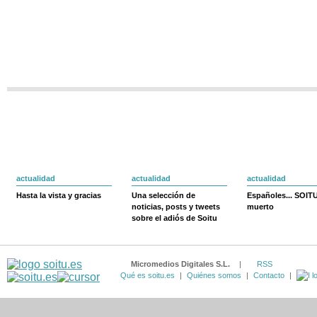
actualidad
actualidad
actualidad
Hasta la vista y gracias
Una selección de
Españoles... SOIT
noticias, posts y tweets
muerto
sobre el adiós de Soitu
Micromedios Digitales S.L.
|
RSS
Qué es soitu.es
|
Quiénes somos
|
Contacto
|