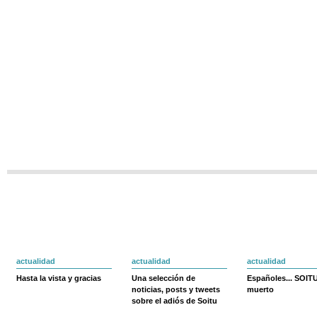
actualidad
actualidad
actualidad
Hasta la vista y gracias
Una selección de
Españoles... SOIT
noticias, posts y tweets
muerto
sobre el adiós de Soitu