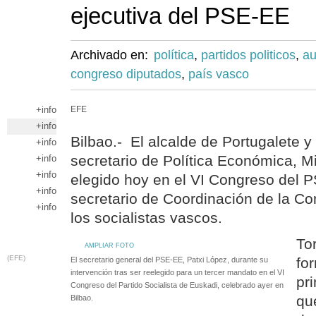
ejecutiva del PSE-EE
Archivado en:
política
,
partidos politicos
,
au
congreso diputados
,
país vasco
+info
EFE
+info
Bilbao.- El alcalde de Portugalete y
+info
secretario de Política Económica, Mi
+info
+info
elegido hoy en el VI Congreso del
+info
secretario de Coordinación de la Co
+info
los socialistas vascos.
To
AMPLIAR FOTO
(EFE)
fo
El secretario general del PSE-EE, Patxi López, durante su
intervención tras ser reelegido para un tercer mandato en el VI
pr
Congreso del Partido Socialista de Euskadi, celebrado ayer en
qu
Bilbao.