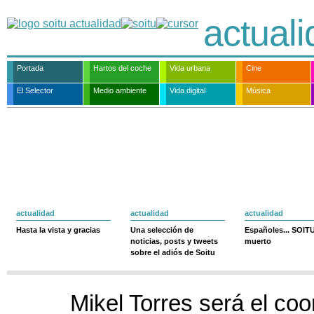
actual
Portada
Hartos del coche
Vida urbana
Cine
El Selector
Medio ambiente
Vida digital
Música
actualidad
actualidad
actualidad
Hasta la vista y gracias
Una selección de
Españoles... SOIT
noticias, posts y tweets
muerto
sobre el adiós de Soitu
Mikel Torres será el coo