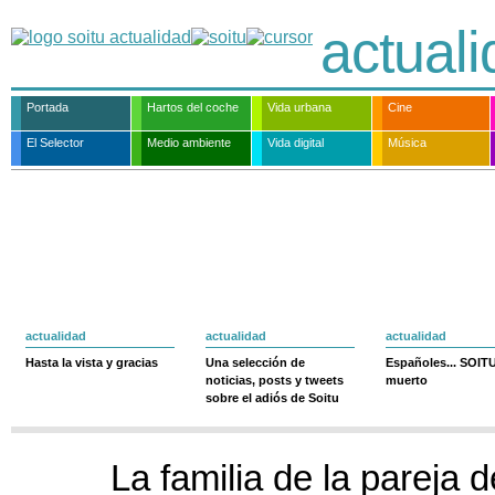
actual
Portada
Hartos del coche
Vida urbana
Cine
El Selector
Medio ambiente
Vida digital
Música
actualidad
actualidad
actualidad
Hasta la vista y gracias
Una selección de
Españoles... SOIT
noticias, posts y tweets
muerto
sobre el adiós de Soitu
La familia de la pareja 