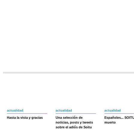
actualidad
actualidad
actualidad
Hasta la vista y gracias
Una selección de
Españoles... SOIT
noticias, posts y tweets
muerto
sobre el adiós de Soitu