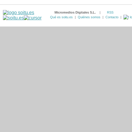
Micromedios Digitales S.L.
|
RSS
Qué es soitu.es
|
Quiénes somos
|
Contacto
|