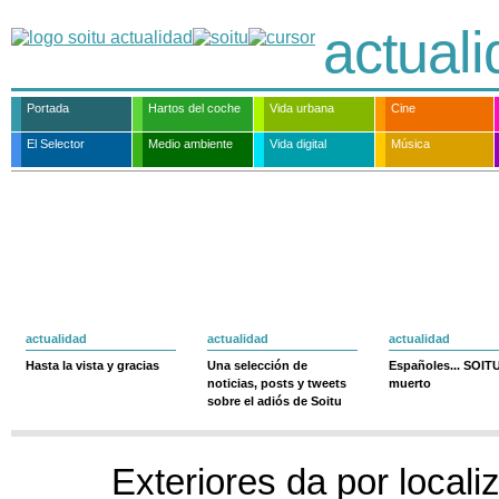
actual
Portada
Hartos del coche
Vida urbana
Cine
El Selector
Medio ambiente
Vida digital
Música
actualidad
actualidad
actualidad
Hasta la vista y gracias
Una selección de
Españoles... SOIT
noticias, posts y tweets
muerto
sobre el adiós de Soitu
Exteriores da por locali