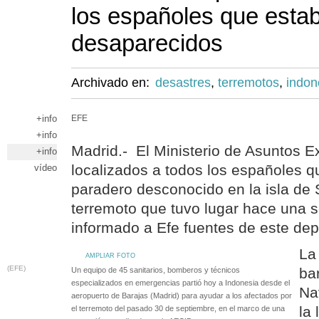
los españoles que esta
desaparecidos
Archivado en:
desastres
,
terremotos
,
indon
+info
EFE
+info
Madrid.- El Ministerio de Asuntos E
+info
localizados a todos los españoles 
vídeo
paradero desconocido en la isla de
terremoto que tuvo lugar hace una
informado a Efe fuentes de este de
La
AMPLIAR FOTO
(EFE)
ba
Un equipo de 45 sanitarios, bomberos y técnicos
especializados en emergencias partió hoy a Indonesia desde el
Na
aeropuerto de Barajas (Madrid) para ayudar a los afectados por
la
el terremoto del pasado 30 de septiembre, en el marco de una