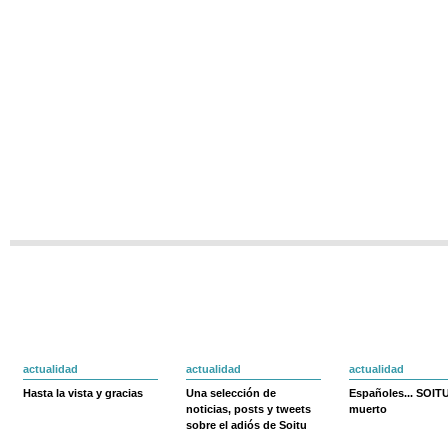
actualidad
actualidad
actualidad
Hasta la vista y gracias
Una selección de
Españoles... SOIT
noticias, posts y tweets
muerto
sobre el adiós de Soitu