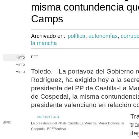
misma contundencia que 
Camps
Archivado en:
política
,
autonomías
,
corrupc
la mancha
+info
EFE
+info
Toledo.- La portavoz del Gobierno r
+info
Rodríguez, ha exigido hoy a la secre
presidenta del PP de Castilla-La M
de Cospedal, la misma contundencia 
presidente valenciano en relación co
Tra
AMPLIAR FOTO
(EFE)
tr
La presidenta del PP de Castilla-La Mancha, María Dolores de
Cospedal. EFE/Archivo
il