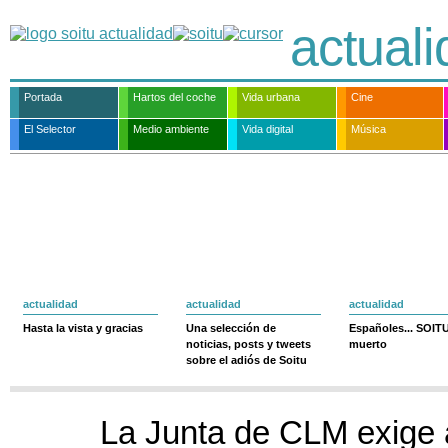
actual
Portada
Hartos del coche
Vida urbana
Cine
El Selector
Medio ambiente
Vida digital
Música
actualidad
actualidad
actualidad
Hasta la vista y gracias
Una selección de
Españoles... SOIT
noticias, posts y tweets
muerto
sobre el adiós de Soitu
La Junta de CLM exige 