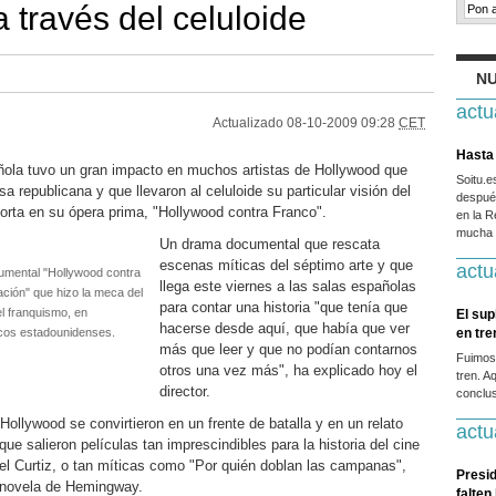
a través del celuloide
NU
actu
Actualizado
08-10-2009 09:28
CET
Hasta 
ñola tuvo un gran impacto en muchos artistas de Hollywood que
Soitu.
 republicana y que llevaron al celuloide su particular visión del
después
Porta en su ópera prima, "Hollywood contra Franco".
en la R
mucha g
Un drama documental que rescata
escenas míticas del séptimo arte y que
actu
cumental "Hollywood contra
llega este viernes a las salas españolas
lación" que hizo la meca del
para contar una historia "que tenía que
el franquismo, en
El sup
hacerse desde aquí, que había que ver
icos estadounidenses.
en tr
más que leer y que no podían contarnos
Fuimos
otros una vez más", ha explicado hoy el
tren. A
director.
conclus
Hollywood se convirtieron en un frente de batalla y en un relato
actu
que salieron películas tan imprescindibles para la historia del cine
l Curtiz, o tan míticas como "Por quién doblan las campanas",
Presid
novela de Hemingway.
falten