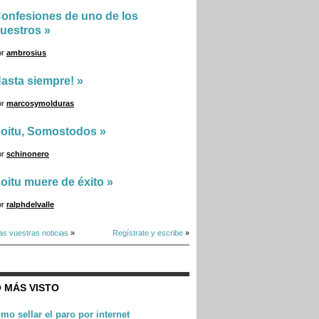
onfesiones de uno de los
uestros
»
or
ambrosius
asta siempre!
»
or
marcosymolduras
oitu, Somostodos
»
or
schinonero
oitu muere de éxito
»
or
ralphdelvalle
as vuestras noticias
»
Regístrate y escribe
»
 MÁS VISTO
mo sellar el paro por internet