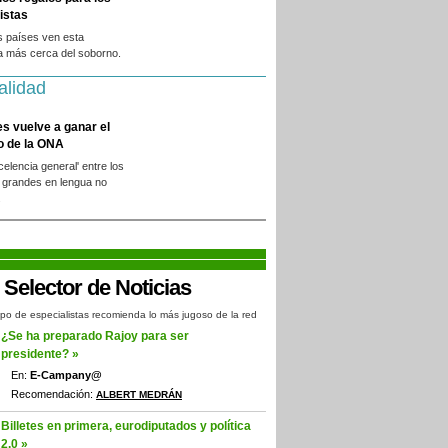
istas
s países ven esta
a más cerca del soborno.
alidad
es vuelve a ganar el
o de la ONA
xcelencia general' entre los
 grandes en lengua no
.
po de especialistas recomienda lo más jugoso de la red
¿Se ha preparado Rajoy para ser
presidente? »
En:
E-Campany@
Recomendación:
ALBERT MEDRÁN
Billetes en primera, eurodiputados y política
2.0 »