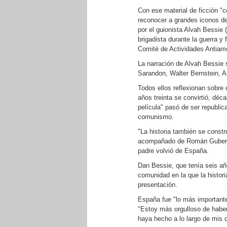
Con ese material de ficción "c
reconocer a grandes iconos del
por el guionista Alvah Bessie
brigadista durante la guerra y
Comité de Actividades Antiame
La narración de Alvah Bessie 
Sarandon, Walter Bernstein, A
Todos ellos reflexionan sobre
años treinta se convirtió, dé
película" pasó de ser republi
comunismo.
"La historia también se constr
acompañado de Román Gubern 
padre volvió de España.
Dan Bessie, que tenía seis añ
comunidad en la que la histor
presentación.
España fue "lo más importante
"Estoy más orgulloso de haber
haya hecho a lo largo de mis 