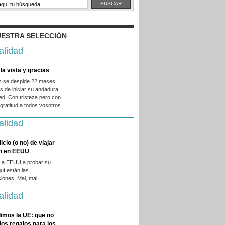
ESTRA SELECCIÓN
alidad
la vista y gracias
es se despide 22 meses
 de iniciar su andadura
ed. Con tristeza pero con
ratitud a todos vosotros.
alidad
licio (o no) de viajar
en en EEUU
 a EEUU a probar su
quí están las
iones. Mal, mal...
alidad
imos la UE: que no
 los regalos para los