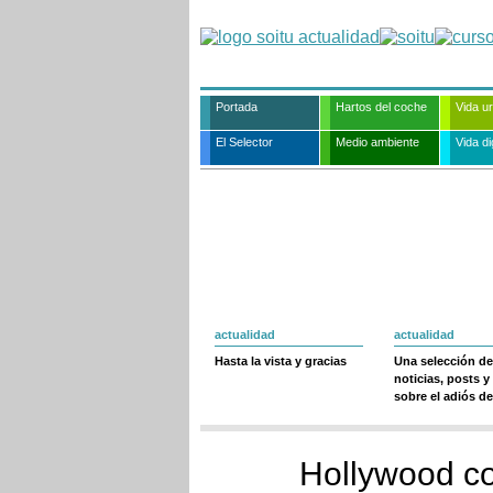
Portada
Hartos del coche
Vida u
El Selector
Medio ambiente
Vida dig
actualidad
actualidad
Hasta la vista y gracias
Una selección de
noticias, posts y
sobre el adiós de
Hollywood con