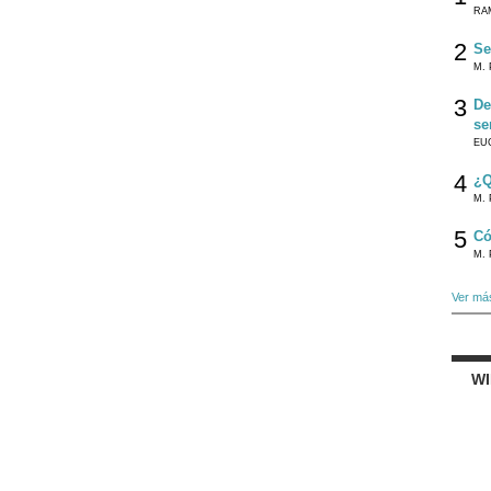
RA
2
Se
M. 
3
De
se
EU
4
¿Q
M. 
5
Có
M. 
Ver má
W