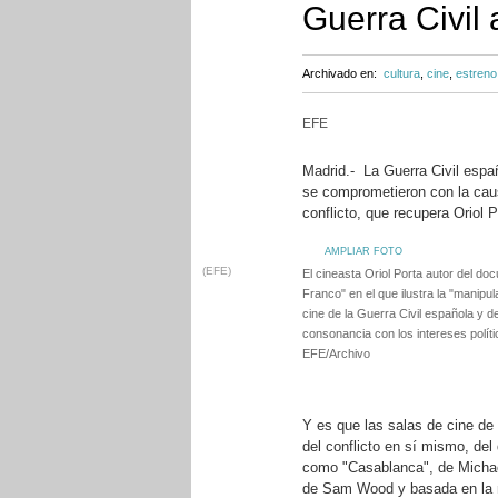
Guerra Civil 
Archivado en:
cultura
,
cine
,
estreno
EFE
Madrid.- La Guerra Civil espa
se comprometieron con la causa
conflicto, que recupera Oriol 
AMPLIAR FOTO
(EFE)
El cineasta Oriol Porta autor del do
Franco" en el que ilustra la "manipu
cine de la Guerra Civil española y d
consonancia con los intereses polít
EFE/Archivo
Y es que las salas de cine de 
del conflicto en sí mismo, del 
como "Casablanca", de Michae
de Sam Wood y basada en la 