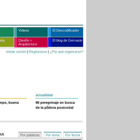
Vídeos
El Descodificador
mía
Diseño +
El blog de Gervasio
Arquitectura
Iniciar sesión
|
Registrarse
|
¿Por qué registrarse?
actualidad
empo, buena
Mi peregrinaje en busca
de la píldora postcoital
AR
Por palabras
Por tema
Por fecha