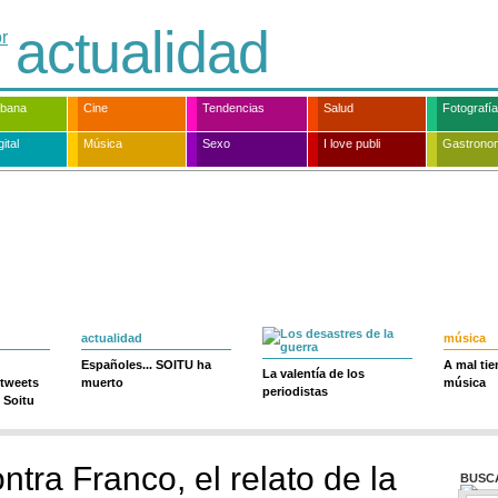
actualidad
rbana
Cine
Tendencias
Salud
Fotografía
ital
Música
Sexo
I love publi
Gastrono
actualidad
música
Españoles... SOITU ha
A mal ti
La valentía de los
 tweets
muerto
música
periodistas
 Soitu
tra Franco, el relato de la
BUSC