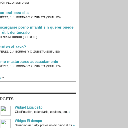
MÓN PECO (SOITU.ES)
xo oral para ella
PÉREZ, J. J. BORRÁS Y X. ZUBIETA (SOITU.ES)
scargarse porno infantil sin querer puede
r útil: denúncialo
GENIA REDONDO (SOITU.ES)
ué es el sexo?
PÉREZ, J.J. BORRÁS Y X. ZUBIETA (SOITU.ES)
mo masturbarse adecuadamente
PÉREZ, J. J. BORRÁS Y X. ZUBIETA (SOITU.ES)
s
»
IDGETS
Widget Liga 0910
»
Clasificación, calendario, equipos, etc.
Widget El tiempo
»
Situación actual y previsión de cinco días