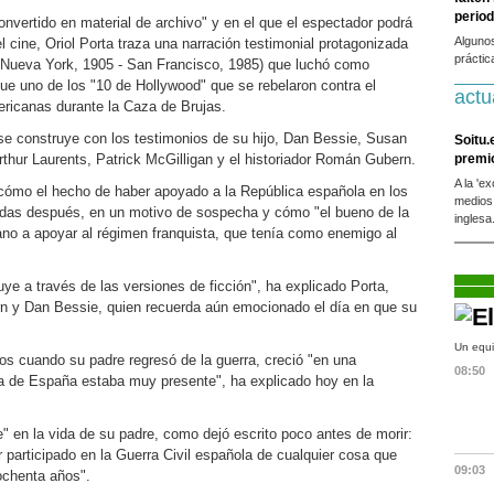
period
onvertido en material de archivo" y en el que el espectador podrá
Alguno
 cine, Oriol Porta traza una narración testimonial protagonizada
práctic
 (Nueva York, 1905 - San Francisco, 1985) que luchó como
 fue uno de los "10 de Hollywood" que se rebelaron contra el
actu
ricanas durante la Caza de Brujas.
se construye con los testimonios de su hijo, Dan Bessie, Susan
Soitu.
rthur Laurents, Patrick McGilligan y el historiador Román Gubern.
premi
A la 'e
 cómo el hecho de haber apoyado a la República española en los
medios
cadas después, en un motivo de sospecha y cómo "el bueno de la
inglesa
cano a apoyar al régimen franquista, que tenía como enemigo al
uye a través de las versiones de ficción", ha explicado Porta,
y Dan Bessie, quien recuerda aún emocionado el día en que su
Un equi
os cuando su padre regresó de la guerra, creció "en una
08:50
ia de España estaba muy presente", ha explicado hoy en la
" en la vida de su padre, como dejó escrito poco antes de morir:
 participado en la Guerra Civil española de cualquier cosa que
09:03
ochenta años".