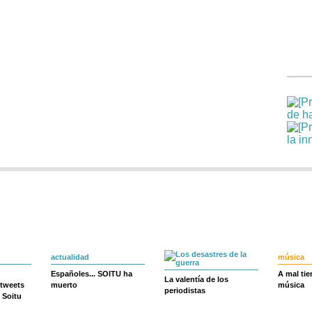
actualidad
música
Españoles... SOITU ha
A mal ti
La valentía de los
 tweets
muerto
música
periodistas
 Soitu