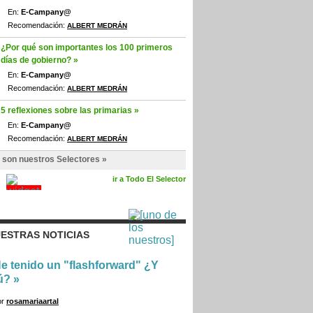
En:
E-Campany@
Recomendación:
ALBERT MEDRÁN
¿Por qué son importantes los 100 primeros
días de gobierno? »
En:
E-Campany@
Recomendación:
ALBERT MEDRÁN
5 reflexiones sobre las primarias »
En:
E-Campany@
Recomendación:
ALBERT MEDRÁN
 son nuestros Selectores »
ir a Todo El Selector
ESTRAS NOTICIAS
e tenido un "flashforward" ¿Y
ú?
»
or
rosamariaartal