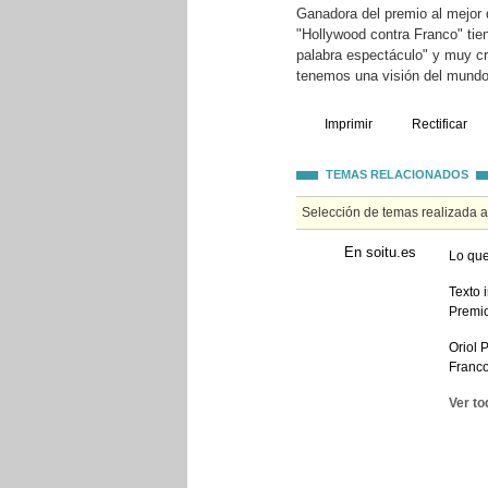
Ganadora del premio al mejor 
"Hollywood contra Franco" tien
palabra espectáculo" y muy crí
tenemos una visión del mundo
Imprimir
Rectificar
TEMAS RELACIONADOS
Selección de temas realizada 
En soitu.es
Lo que
Texto 
Premi
Oriol 
Franc
Ver to