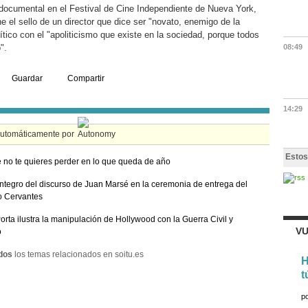
documental en el Festival de Cine Independiente de Nueva York,
e el sello de un director que dice ser "novato, enemigo de la
tico con el "apoliticismo que existe en la sociedad, porque todos
".
08:49
Guardar
Compartir
14:29
automáticamente por
Estos
 no te quieres perder en lo que queda de año
integro del discurso de Juan Marsé en la ceremonia de entrega del
o Cervantes
Porta ilustra la manipulación de Hollywood con la Guerra Civil y
VU
o
dos
los temas relacionados en soitu.es
H
t
p