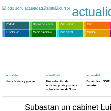
actual
Portada
Hartos del coche
Vida urbana
Cine
El Selector
Medio ambiente
Vida digital
Música
actualidad
actualidad
actualidad
Hasta la vista y gracias
Una selección de
Españoles... SOIT
noticias, posts y tweets
muerto
sobre el adiós de Soitu
Subastan un cabinet Lui