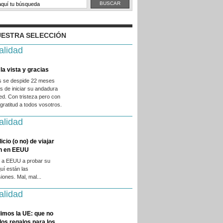
ESTRA SELECCIÓN
alidad
la vista y gracias
es se despide 22 meses
 de iniciar su andadura
ed. Con tristeza pero con
ratitud a todos vosotros.
alidad
licio (o no) de viajar
en en EEUU
 a EEUU a probar su
quí están las
iones. Mal, mal...
alidad
imos la UE: que no
 los regalos para los