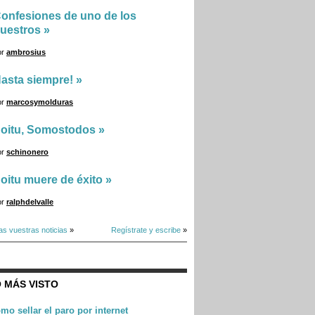
onfesiones de uno de los
uestros
»
or
ambrosius
asta siempre!
»
or
marcosymolduras
oitu, Somostodos
»
or
schinonero
oitu muere de éxito
»
or
ralphdelvalle
as vuestras noticias
»
Regístrate y escribe
»
 MÁS VISTO
mo sellar el paro por internet