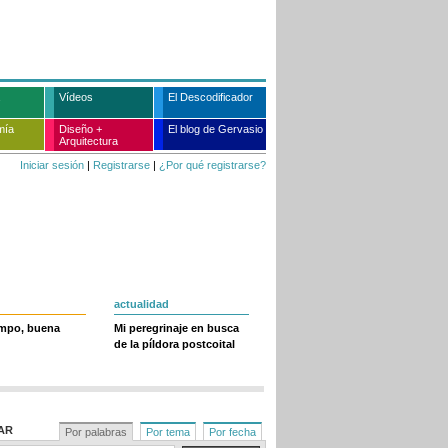
Vídeos
El Descodificador
mía
Diseño +
El blog de Gervasio
Arquitectura
Iniciar sesión
|
Registrarse
|
¿Por qué registrarse?
actualidad
empo, buena
Mi peregrinaje en busca
de la píldora postcoital
AR
Por palabras
Por tema
Por fecha