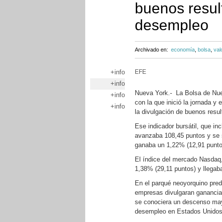
buenos resul
desempleo
Archivado en:
economía
,
bolsa
,
val
+info
EFE
+info
Nueva York.- La Bolsa de Nuev
+info
con la que inició la jornada y 
+info
la divulgación de buenos resu
Ese indicador bursátil, que i
avanzaba 108,45 puntos y se 
ganaba un 1,22% (12,91 puntos
El índice del mercado Nasdaq
1,38% (29,11 puntos) y llegab
En el parqué neoyorquino pred
empresas divulgaran ganancias 
se conociera un descenso may
desempleo en Estados Unidos