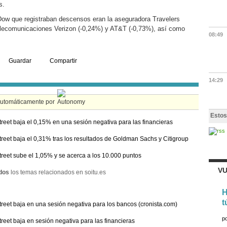
s.
ow que registraban descensos eran la aseguradora Travelers
elecomunicaciones Verizon (-0,24%) y AT&T (-0,73%), así como
08:49
Guardar
Compartir
14:29
automáticamente por
Estos
treet baja el 0,15% en una sesión negativa para las financieras
treet baja el 0,31% tras los resultados de Goldman Sachs y Citigroup
treet sube el 1,05% y se acerca a los 10.000 puntos
VU
dos
los temas relacionados en soitu.es
H
t
treet baja en una sesión negativa para los bancos (cronista.com)
p
treet baja en sesión negativa para las financieras