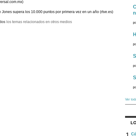
versal.com.mx)
C
 Jones supera los 10.000 puntos por primera vez en un año (rtve.es)
n
dos
los temas relacionados en otros medios
p
H
p
S
p
S
p
Ver tod
LO
1
Có