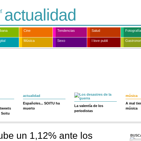
actualidad
rbana
Cine
Tendencias
Salud
Fotografía
ital
Música
Sexo
I love publi
Gastrono
actualidad
música
Españoles... SOITU ha
A mal ti
La valentía de los
 tweets
muerto
música
periodistas
 Soitu
sube un 1,12% ante los
BUSC