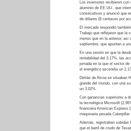
Los inversores recibieron con
aluminio de EE.UU., que interr
consecutivos y anunció que en
de dólares (8 centavos por acc
El mercado respondió también 
Trabajo que reflejaron que la
menos que en la anterior, así 
septiembre, que apuntan a un
En una sesión en que la deuda
rentabilidad del 3,17%, las a
jornada en la que el sector d
el energético ascendía un 2,1
Detrás de Alcoa se situaban 
grande del mundo, con una su
un 3,02%.
Con ganancias superiores a do
la tecnológica Microsoft (2,95
financiera American Express (2
maquinaria pesada Caterpillar
Además, registraban subidas 
que el barril de crudo de Texa