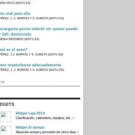
MÓN PECO (SOITU.ES)
xo oral para ella
PÉREZ, J. J. BORRÁS Y X. ZUBIETA (SOITU.ES)
scargarse porno infantil sin querer puede
r útil: denúncialo
GENIA REDONDO (SOITU.ES)
ué es el sexo?
PÉREZ, J.J. BORRÁS Y X. ZUBIETA (SOITU.ES)
mo masturbarse adecuadamente
PÉREZ, J. J. BORRÁS Y X. ZUBIETA (SOITU.ES)
s
»
IDGETS
Widget Liga 0910
»
Clasificación, calendario, equipos, etc.
Widget El tiempo
»
Situación actual y previsión de cinco días