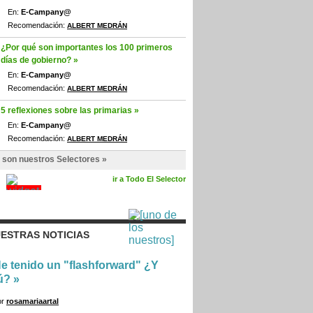
En:
E-Campany@
Recomendación:
ALBERT MEDRÁN
¿Por qué son importantes los 100 primeros
días de gobierno? »
En:
E-Campany@
Recomendación:
ALBERT MEDRÁN
5 reflexiones sobre las primarias »
En:
E-Campany@
Recomendación:
ALBERT MEDRÁN
 son nuestros Selectores »
ir a Todo El Selector
ESTRAS NOTICIAS
e tenido un "flashforward" ¿Y
ú?
»
or
rosamariaartal