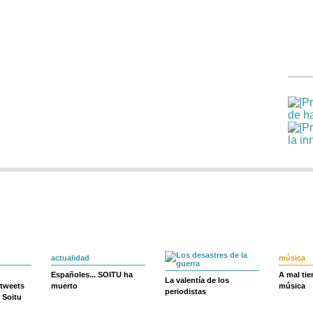
actualidad
música
Españoles... SOITU ha
A mal ti
La valentía de los
 tweets
muerto
música
periodistas
 Soitu