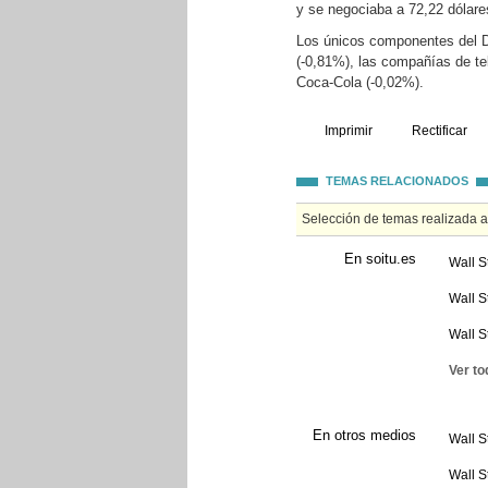
y se negociaba a 72,22 dólare
Los únicos componentes del D
(-0,81%), las compañías de t
Coca-Cola (-0,02%).
Imprimir
Rectificar
TEMAS RELACIONADOS
Selección de temas realizada 
En soitu.es
Wall S
Wall S
Wall S
Ver to
En otros medios
Wall S
Wall S