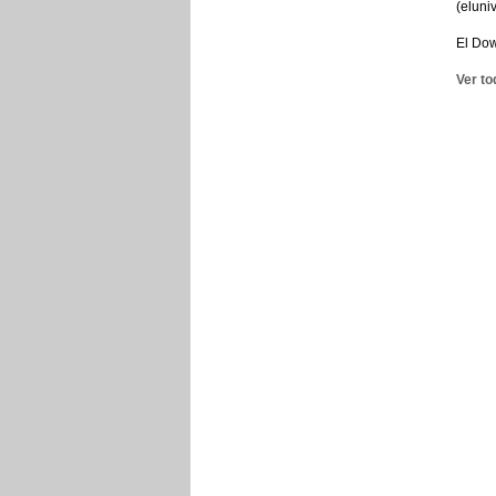
(eluni
El Dow
Ver to