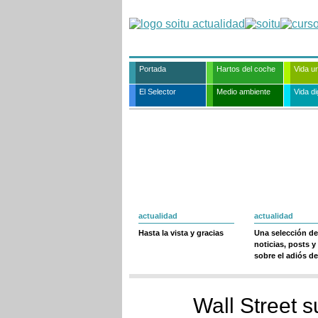
Portada
Hartos del coche
Vida u
El Selector
Medio ambiente
Vida dig
actualidad
actualidad
Hasta la vista y gracias
Una selección de
noticias, posts y
sobre el adiós de
Wall Street 