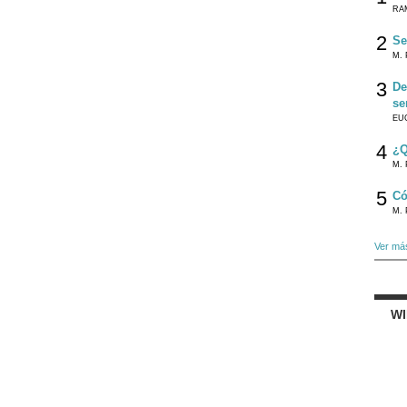
RA
2
Se
M. 
3
De
se
EU
4
¿Q
M. 
5
Có
M. 
Ver má
W