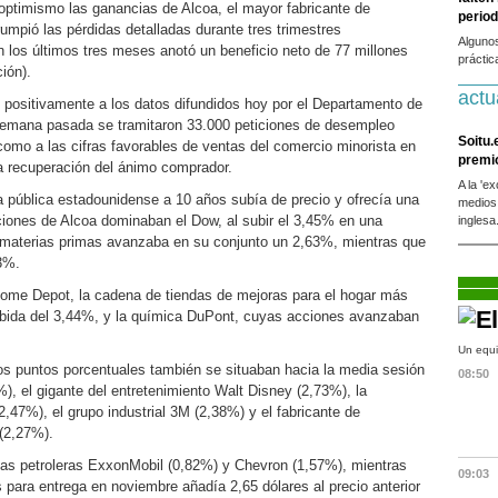
 optimismo las ganancias de Alcoa, el mayor fabricante de
period
umpió las pérdidas detalladas durante tres trimestres
Alguno
 los últimos tres meses anotó un beneficio neto de 77 millones
práctic
ión).
actu
positivamente a los datos difundidos hoy por el Departamento de
 semana pasada se tramitaron 33.000 peticiones de desempleo
Soitu.
como a las cifras favorables de ventas del comercio minorista en
premi
a recuperación del ánimo comprador.
A la 'e
 pública estadounidense a 10 años subía de precio y ofrecía una
medios
cciones de Alcoa dominaban el Dow, al subir el 3,45% en una
inglesa
e materias primas avanzaba en su conjunto un 2,63%, mientras que
3%.
Home Depot, la cadena de tiendas de mejoras para el hogar más
bida del 3,44%, y la química DuPont, cuyas acciones avanzaban
Un equi
s puntos porcentuales también se situaban hacia la media sesión
08:50
%), el gigante del entretenimiento Walt Disney (2,73%), la
,47%), el grupo industrial 3M (2,38%) y el fabricante de
 (2,27%).
las petroleras ExxonMobil (0,82%) y Chevron (1,57%), mientras
09:03
s para entrega en noviembre añadía 2,65 dólares al precio anterior