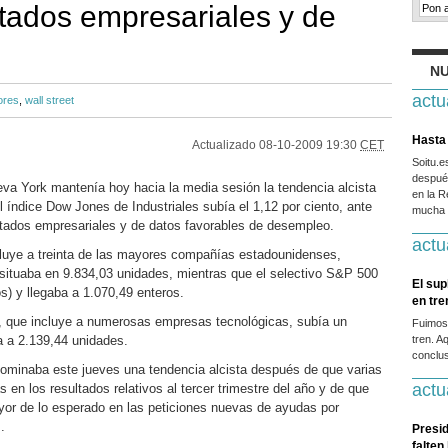
tados empresariales y de
NU
actu
ores
,
wall street
Hasta 
Actualizado
08-10-2009 19:30
CET
Soitu.
después
a York mantenía hoy hacia la media sesión la tendencia alcista
en la R
el índice Dow Jones de Industriales subía el 1,12 por ciento, ante
mucha g
ltados empresariales y de datos favorables de desempleo.
actu
ncluye a treinta de las mayores compañías estadounidenses,
situaba en 9.834,03 unidades, mientras que el selectivo S&P 500
El sup
) y llegaba a 1.070,49 enteros.
en tr
, que incluye a numerosas empresas tecnológicas, subía un
Fuimos
a a 2.139,44 unidades.
tren. A
conclus
ominaba este jueves una tendencia alcista después de que varias
actu
en los resultados relativos al tercer trimestre del año y de que
or de lo esperado en las peticiones nuevas de ayudas por
.
Presid
falten