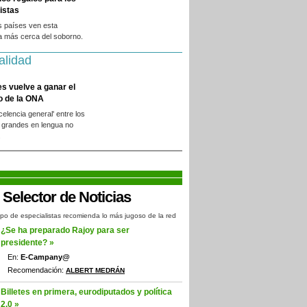
istas
s países ven esta
a más cerca del soborno.
alidad
es vuelve a ganar el
o de la ONA
xcelencia general' entre los
 grandes en lengua no
.
po de especialistas recomienda lo más jugoso de la red
¿Se ha preparado Rajoy para ser
presidente? »
En:
E-Campany@
Recomendación:
ALBERT MEDRÁN
Billetes en primera, eurodiputados y política
2.0 »