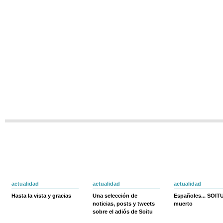
actualidad
actualidad
actualidad
Hasta la vista y gracias
Una selección de
Españoles... SOIT
noticias, posts y tweets
muerto
sobre el adiós de Soitu