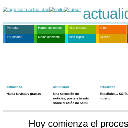
actual
Portada
Hartos del coche
Vida urbana
Cine
El Selector
Medio ambiente
Vida digital
Música
actualidad
actualidad
actualidad
Hasta la vista y gracias
Una selección de
Españoles... SOIT
noticias, posts y tweets
muerto
sobre el adiós de Soitu
Hoy comienza el proces