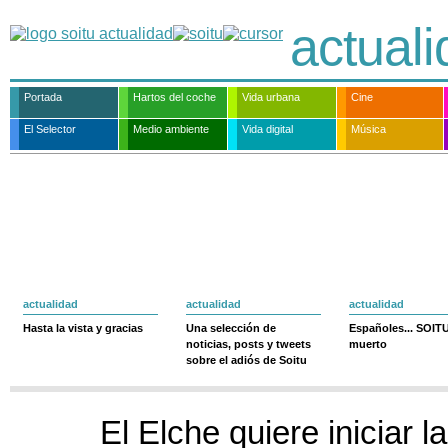
actual
Portada
Hartos del coche
Vida urbana
Cine
El Selector
Medio ambiente
Vida digital
Música
actualidad
actualidad
actualidad
Hasta la vista y gracias
Una selección de
Españoles... SOIT
noticias, posts y tweets
muerto
sobre el adiós de Soitu
El Elche quiere iniciar 