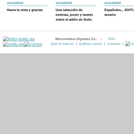
actualidad
actualidad
actualidad
Hasta la vista y gracias
Una selección de
Españoles... SOIT
noticias, posts y tweets
muerto
sobre el adiós de Soitu
Micromedios Digitales S.L.
|
RSS
Qué es soitu.es
|
Quiénes somos
|
Contacto
|