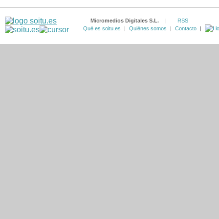
Micromedios Digitales S.L.
|
RSS
Qué es soitu.es
|
Quiénes somos
|
Contacto
|