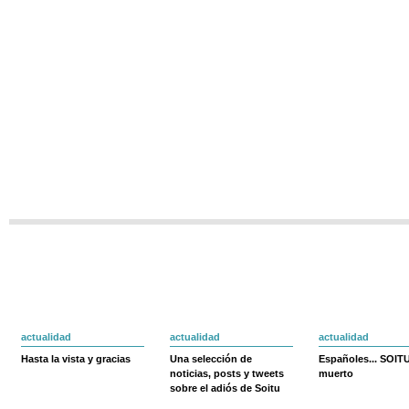
actualidad
actualidad
actualidad
Hasta la vista y gracias
Una selección de
Españoles... SOIT
noticias, posts y tweets
muerto
sobre el adiós de Soitu