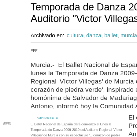
Temporada de Danza 20
Auditorio "Victor Villega
Archivado en:
cultura
,
danza
,
ballet
,
murcia
EFE
Murcia.- El Ballet Nacional de Esp
lunes la Temporada de Danza 2009-2
Regional 'Víctor Villegas' de Murcia
corazón de piedra verde', inspirado 
homónima de Salvador de Madariaga 
Antonio, informó hoy la Comunidad
El 
AMPLIAR FOTO
(EFE)
Pr
El Ballet Nacional de España dará comienzo el lunes la
Temporada de Danza 2009-2010 del Auditorio Regional 'Víctor
An
Villegas' de Murcia con su espectáculo 'El corazón de piedra