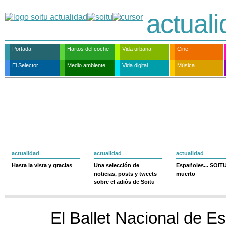
actual
Portada
Hartos del coche
Vida urbana
Cine
El Selector
Medio ambiente
Vida digital
Música
actualidad
actualidad
actualidad
Hasta la vista y gracias
Una selección de
Españoles... SOIT
noticias, posts y tweets
muerto
sobre el adiós de Soitu
El Ballet Nacional de E