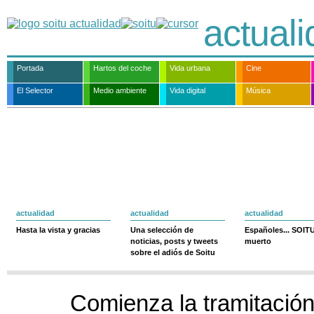
actual
Portada
Hartos del coche
Vida urbana
Cine
El Selector
Medio ambiente
Vida digital
Música
actualidad
actualidad
actualidad
Hasta la vista y gracias
Una selección de
Españoles... SOIT
noticias, posts y tweets
muerto
sobre el adiós de Soitu
Comienza la tramitación