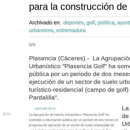
para la construcción de
Archivado en:
deportes
,
golf
,
política
,
ayun
urbanismo
,
extremadura
EFE
Plasencia (Cáceres).- La Agrupació
Urbanístico "Plasencia Golf" ha som
pública por un periodo de dos mese
ejecución de un sector de suelo urb
turístico-residencial (campo de golf)
Pardalilla".
La
AMPLIAR FOTO
(EFE)
de 
La Agrupación de Interés Urbanístico "Plasencia Golf" ha
sometido a información pública por un periodo de dos meses el
Ur
programa de ejecución de un sector de suelo urbanizable de