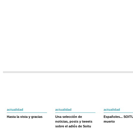
actualidad
actualidad
actualidad
Hasta la vista y gracias
Una selección de
Españoles... SOIT
noticias, posts y tweets
muerto
sobre el adiós de Soitu