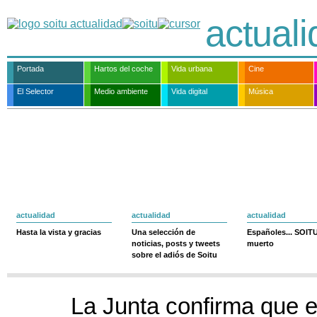
actual
Portada
Hartos del coche
Vida urbana
Cine
El Selector
Medio ambiente
Vida digital
Música
actualidad
actualidad
actualidad
Hasta la vista y gracias
Una selección de
Españoles... SOIT
noticias, posts y tweets
muerto
sobre el adiós de Soitu
La Junta confirma que e