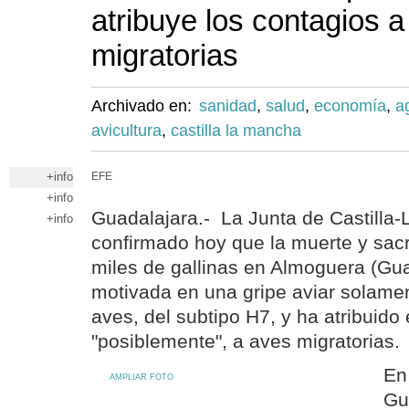
atribuye los contagios a
migratorias
Archivado en:
sanidad
,
salud
,
economía
,
a
avicultura
,
castilla la mancha
+info
EFE
+info
Guadalajara.- La Junta de Castilla
+info
confirmado hoy que la muerte y sacri
miles de gallinas en Almoguera (Gua
motivada en una gripe aviar solame
aves, del subtipo H7, y ha atribuido 
"posiblemente", a aves migratorias.
En
AMPLIAR FOTO
Gua