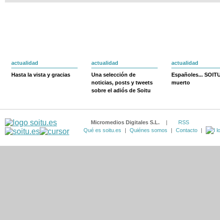
actualidad
actualidad
actualidad
Hasta la vista y gracias
Una selección de
Españoles... SOIT
noticias, posts y tweets
muerto
sobre el adiós de Soitu
Micromedios Digitales S.L.
|
RSS
Qué es soitu.es
|
Quiénes somos
|
Contacto
|