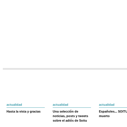
actualidad
actualidad
actualidad
Hasta la vista y gracias
Una selección de
Españoles... SOIT
noticias, posts y tweets
muerto
sobre el adiós de Soitu