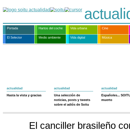
actual
Portada
Hartos del coche
Vida urbana
Cine
El Selector
Medio ambiente
Vida digital
Música
actualidad
actualidad
actualidad
Hasta la vista y gracias
Una selección de
Españoles... SOIT
noticias, posts y tweets
muerto
sobre el adiós de Soitu
El canciller brasileño co