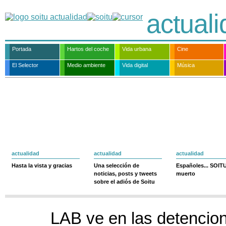
actual
Portada
Hartos del coche
Vida urbana
Cine
El Selector
Medio ambiente
Vida digital
Música
actualidad
actualidad
actualidad
Hasta la vista y gracias
Una selección de
Españoles... SOIT
noticias, posts y tweets
muerto
sobre el adiós de Soitu
LAB ve en las detencio