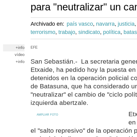
para "neutralizar" un ca
Archivado en:
país vasco
,
navarra
,
justicia
terrorismo
,
trabajo
,
sindicato
,
política
,
bata
+info
EFE
vídeo
San Sebastián.- La secretaria gene
+info
Etxaide, ha pedido hoy la puesta en 
detenidos en la operación policial co
de Batasuna, que ha considerado un
"neutralizar" el cambio de "ciclo pol
izquierda abertzale.
Et
AMPLIAR FOTO
en
el "salto represivo" de la operación p