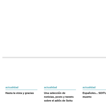
actualidad
actualidad
actualidad
Hasta la vista y gracias
Una selección de
Españoles... SOIT
noticias, posts y tweets
muerto
sobre el adiós de Soitu