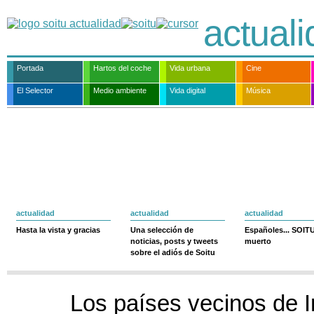
actual
Portada
Hartos del coche
Vida urbana
Cine
El Selector
Medio ambiente
Vida digital
Música
actualidad
actualidad
actualidad
Hasta la vista y gracias
Una selección de
Españoles... SOIT
noticias, posts y tweets
muerto
sobre el adiós de Soitu
Los países vecinos de 