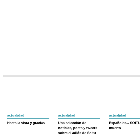
actualidad
actualidad
actualidad
Hasta la vista y gracias
Una selección de
Españoles... SOIT
noticias, posts y tweets
muerto
sobre el adiós de Soitu