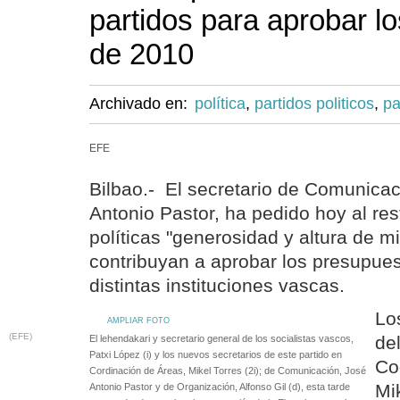
partidos para aprobar l
de 2010
Archivado en:
política
,
partidos politicos
,
pa
EFE
Bilbao.- El secretario de Comunica
Antonio Pastor, ha pedido hoy al re
políticas "generosidad y altura de 
contribuyan a aprobar los presupue
distintas instituciones vascas.
Lo
AMPLIAR FOTO
(EFE)
de
El lehendakari y secretario general de los socialistas vascos,
Patxi López (i) y los nuevos secretarios de este partido en
Co
Cordinación de Áreas, Mikel Torres (2i); de Comunicación, José
Mi
Antonio Pastor y de Organización, Alfonso Gil (d), esta tarde