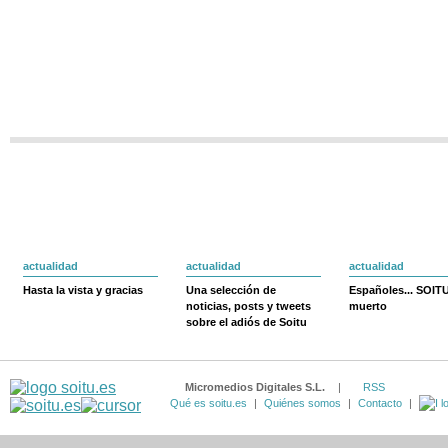
actualidad
actualidad
actualidad
Hasta la vista y gracias
Una selección de
Españoles... SOIT
noticias, posts y tweets
muerto
sobre el adiós de Soitu
Micromedios Digitales S.L.
|
RSS
Qué es soitu.es
|
Quiénes somos
|
Contacto
|