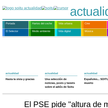
actual
Portada
Hartos del coche
Vida urbana
Cine
El Selector
Medio ambiente
Vida digital
Música
actualidad
actualidad
actualidad
Hasta la vista y gracias
Una selección de
Españoles... SOIT
noticias, posts y tweets
muerto
sobre el adiós de Soitu
El PSE pide "altura de m