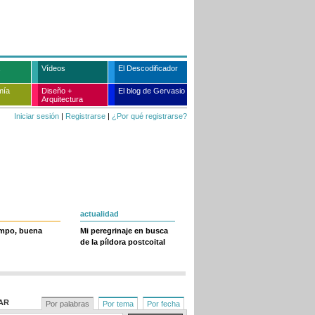
Vídeos
El Descodificador
mía
Diseño +
El blog de Gervasio
Arquitectura
Iniciar sesión
|
Registrarse
|
¿Por qué registrarse?
actualidad
empo, buena
Mi peregrinaje en busca
de la píldora postcoital
AR
Por palabras
Por tema
Por fecha