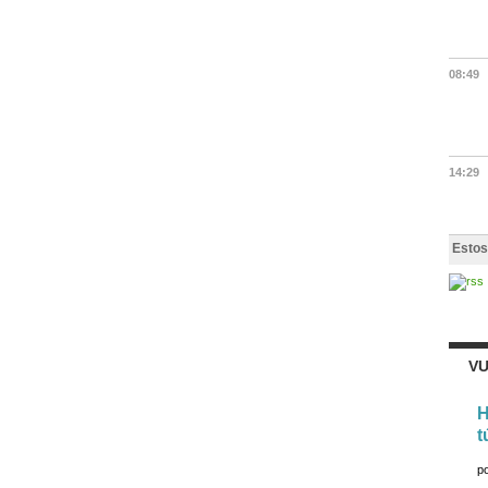
08:49
14:29
Estos
VU
H
t
p