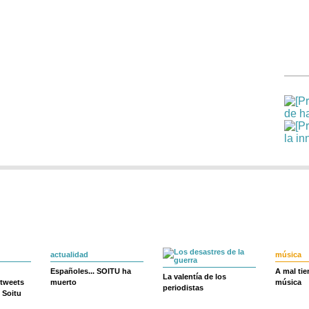
actualidad
música
Españoles... SOITU ha
A mal ti
La valentía de los
 tweets
muerto
música
periodistas
 Soitu