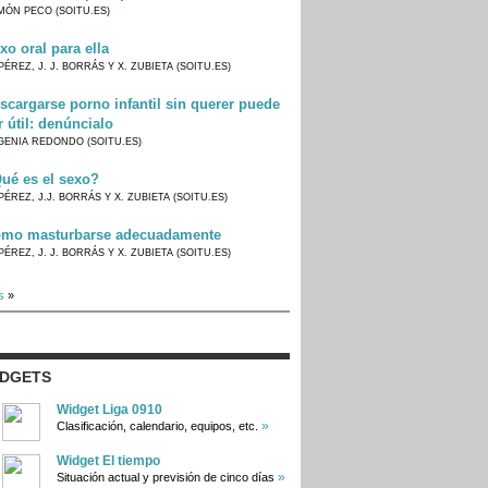
MÓN PECO (SOITU.ES)
xo oral para ella
PÉREZ, J. J. BORRÁS Y X. ZUBIETA (SOITU.ES)
scargarse porno infantil sin querer puede
r útil: denúncialo
GENIA REDONDO (SOITU.ES)
ué es el sexo?
PÉREZ, J.J. BORRÁS Y X. ZUBIETA (SOITU.ES)
mo masturbarse adecuadamente
PÉREZ, J. J. BORRÁS Y X. ZUBIETA (SOITU.ES)
s
»
IDGETS
Widget Liga 0910
»
Clasificación, calendario, equipos, etc.
Widget El tiempo
»
Situación actual y previsión de cinco días