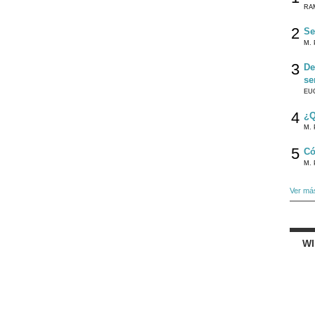
RA
2
Se
M. 
3
De
se
EU
4
¿Q
M. 
5
Có
M. 
Ver má
W