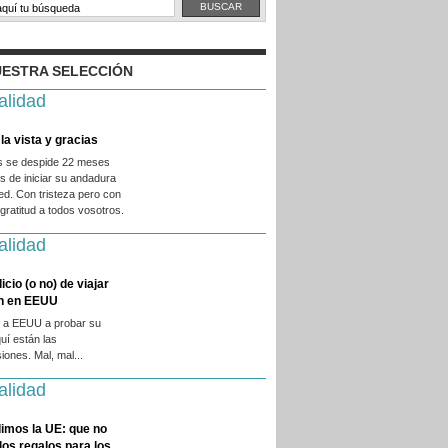
ESTRA SELECCIÓN
alidad
la vista y gracias
es se despide 22 meses
 de iniciar su andadura
ed. Con tristeza pero con
ratitud a todos vosotros.
alidad
licio (o no) de viajar
en en EEUU
 a EEUU a probar su
quí están las
iones. Mal, mal...
alidad
imos la UE: que no
 los regalos para los