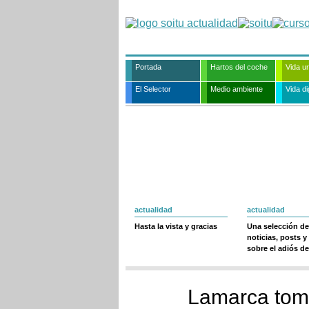
Portada
Hartos del coche
Vida u
El Selector
Medio ambiente
Vida dig
actualidad
actualidad
Hasta la vista y gracias
Una selección de
noticias, posts y
sobre el adiós de
Lamarca tom