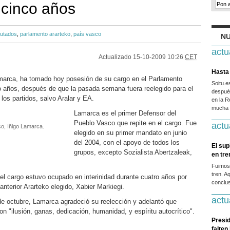
 cinco años
putados
,
parlamento ararteko
,
país vasco
NU
actu
Actualizado
15-10-2009 10:26
CET
Hasta 
Lamarca, ha tomado hoy posesión de su cargo en el Parlamento
Soitu.
 años, después de que la pasada semana fuera reelegido para el
después
los partidos, salvo Aralar y EA.
en la R
mucha g
Lamarca es el primer Defensor del
Pueblo Vasco que repite en el cargo. Fue
actu
co, Iñigo Lamarca.
elegido en su primer mandato en junio
del 2004, con el apoyo de todos los
El sup
grupos, excepto Sozialista Abertzaleak,
en tr
Fuimos
tren. A
 el cargo estuvo ocupado en interinidad durante cuatro años por
conclus
anterior Ararteko elegido, Xabier Markiegi.
actu
de octubre, Lamarca agradeció su reelección y adelantó que
 "ilusión, ganas, dedicación, humanidad, y espíritu autocrítico".
Presid
falten