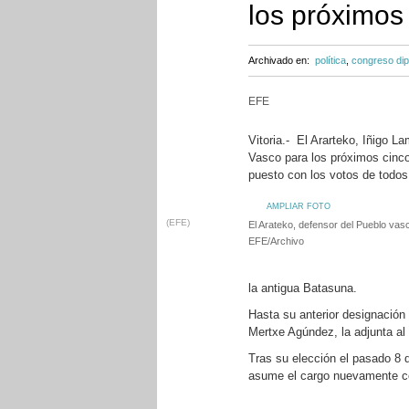
los próximos
Archivado en:
política
,
congreso di
EFE
Vitoria.- El Ararteko, Iñigo 
Vasco para los próximos cinco
puesto con los votos de todos 
AMPLIAR FOTO
(EFE)
El Arateko, defensor del Pueblo vas
EFE/Archivo
la antigua Batasuna.
Hasta su anterior designación
Mertxe Agúndez, la adjunta al 
Tras su elección el pasado 8 
asume el cargo nuevamente con