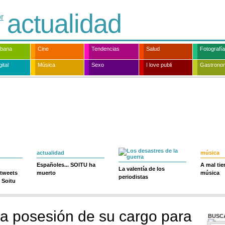
actualidad
rbana
Cine
Tendencias
Salud
Fotografía
ital
Música
Sexo
I love publi
Gastrono
actualidad
música
Españoles... SOITU ha
A mal ti
La valentía de los
 tweets
muerto
música
periodistas
 Soitu
a posesión de su cargo para
BUSC