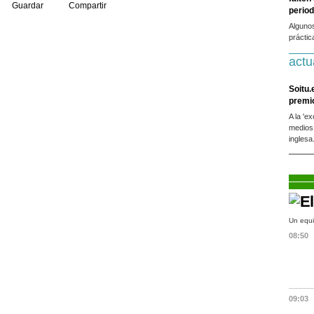
Guardar
Compartir
period
Alguno
práctic
actu
Soitu.
premi
A la 'e
medios
inglesa
Un equi
08:50
09:03