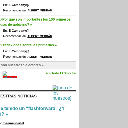
En:
E-Campany@
Recomendación:
ALBERT MEDRÁN
¿Por qué son importantes los 100 primeros
días de gobierno? »
En:
E-Campany@
Recomendación:
ALBERT MEDRÁN
5 reflexiones sobre las primarias »
En:
E-Campany@
Recomendación:
ALBERT MEDRÁN
 son nuestros Selectores »
ir a Todo El Selector
ESTRAS NOTICIAS
e tenido un "flashforward" ¿Y
ú?
»
or
rosamariaartal