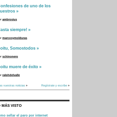
onfesiones de uno de los
uestros
»
or
ambrosius
asta siempre!
»
or
marcosymolduras
oitu, Somostodos
»
or
schinonero
oitu muere de éxito
»
or
ralphdelvalle
as vuestras noticias
»
Regístrate y escribe
»
 MÁS VISTO
mo sellar el paro por internet