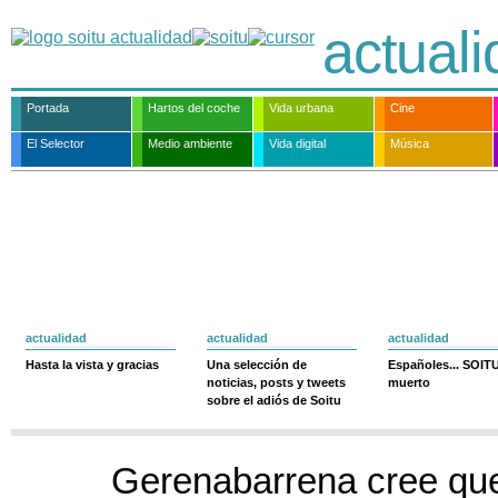
actual
Portada
Hartos del coche
Vida urbana
Cine
El Selector
Medio ambiente
Vida digital
Música
actualidad
actualidad
actualidad
Hasta la vista y gracias
Una selección de
Españoles... SOIT
noticias, posts y tweets
muerto
sobre el adiós de Soitu
Gerenabarrena cree que