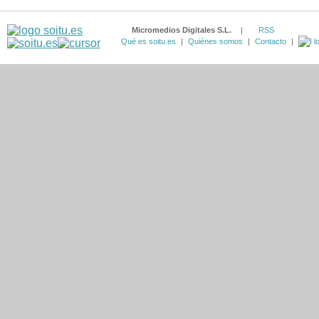
Micromedios Digitales S.L.
|
RSS
Qué es soitu.es
|
Quiénes somos
|
Contacto
|