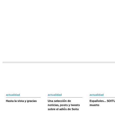
actualidad
actualidad
actualidad
Hasta la vista y gracias
Una selección de
Españoles... SOIT
noticias, posts y tweets
muerto
sobre el adiós de Soitu