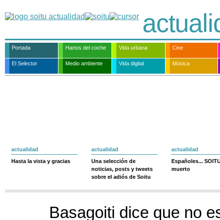
actual
Portada
Hartos del coche
Vida urbana
Cine
El Selector
Medio ambiente
Vida digital
Música
actualidad
actualidad
actualidad
Hasta la vista y gracias
Una selección de
Españoles... SOIT
noticias, posts y tweets
muerto
sobre el adiós de Soitu
Basagoiti dice que no e