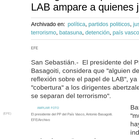
LAB ampare a quienes j
Archivado en:
política
,
partidos politicos
,
ju
terrorismo
,
batasuna
,
detención
,
país vasc
EFE
San Sebastián.- El presidente del P
Basagoiti, considera que "alguien d
reflexión sobre el papel de LAB", y
"cobertura" a los dirigentes abertza
se separan del terrorismo".
Ba
AMPLIAR FOTO
(EFE)
"m
El presidente del PP del País Vasco, Antonio Basagoiti.
EFE/Archivo
ha
in