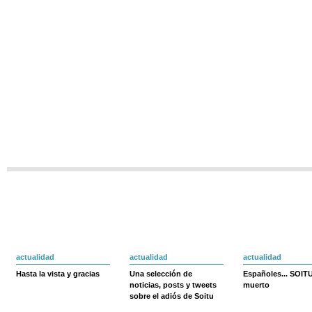
actualidad
actualidad
actualidad
Hasta la vista y gracias
Una selección de
Españoles... SOIT
noticias, posts y tweets
muerto
sobre el adiós de Soitu