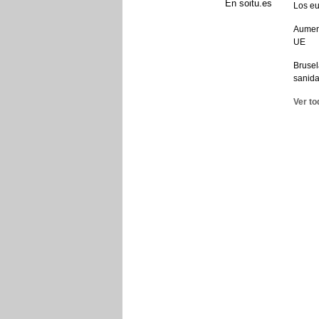
En soitu.es
Los eu
Aument
UE
Brusel
sanid
Ver to