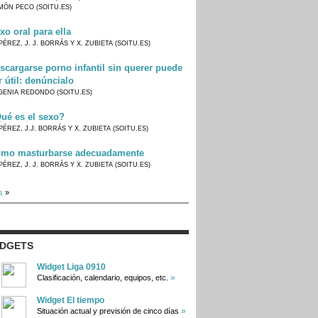
MÓN PECO (SOITU.ES)
xo oral para ella
PÉREZ, J. J. BORRÁS Y X. ZUBIETA (SOITU.ES)
scargarse porno infantil sin querer puede
r útil: denúncialo
GENIA REDONDO (SOITU.ES)
ué es el sexo?
PÉREZ, J.J. BORRÁS Y X. ZUBIETA (SOITU.ES)
mo masturbarse adecuadamente
PÉREZ, J. J. BORRÁS Y X. ZUBIETA (SOITU.ES)
s
»
IDGETS
Widget Liga 0910
»
Clasificación, calendario, equipos, etc.
Widget El tiempo
»
Situación actual y previsión de cinco días