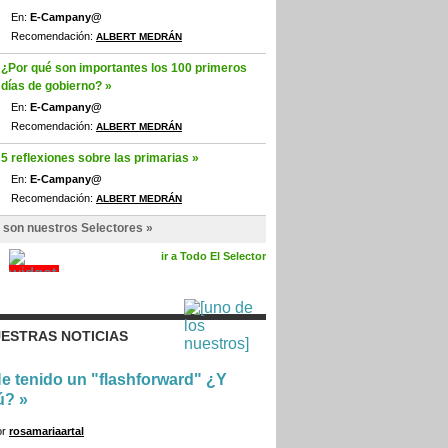
En:
E-Campany@
Recomendación:
ALBERT MEDRÁN
¿Por qué son importantes los 100 primeros
días de gobierno? »
En:
E-Campany@
Recomendación:
ALBERT MEDRÁN
5 reflexiones sobre las primarias »
En:
E-Campany@
Recomendación:
ALBERT MEDRÁN
 son nuestros Selectores »
ir a Todo El Selector
ESTRAS NOTICIAS
e tenido un "flashforward" ¿Y
ú?
»
or
rosamariaartal