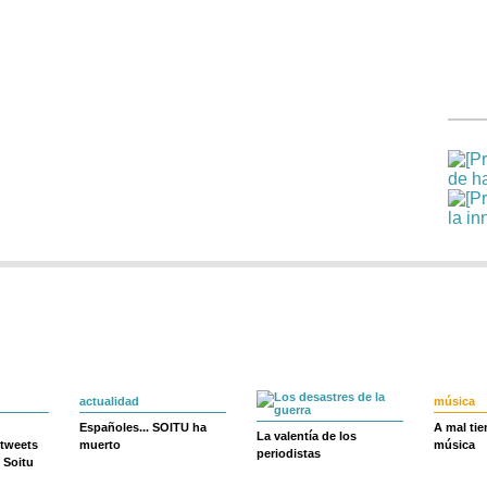
actualidad
música
Españoles... SOITU ha
A mal ti
La valentía de los
 tweets
muerto
música
periodistas
 Soitu