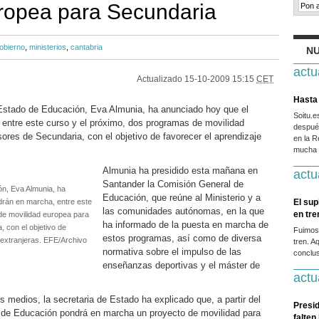
ropea para Secundaria
obierno
,
ministerios
,
cantabria
NU
actu
Actualizado
15-10-2009 15:15
CET
Hasta 
 Estado de Educación, Eva Almunia, ha anunciado hoy que el
Soitu.
 entre este curso y el próximo, dos programas de movilidad
después
ores de Secundaria, con el objetivo de favorecer el aprendizaje
en la R
mucha g
Almunia ha presidido esta mañana en
actu
Santander la Comisión General de
ón, Eva Almunia, ha
Educación, que reúne al Ministerio y a
drán en marcha, entre este
El sup
las comunidades autónomas, en la que
en tr
de movilidad europea para
ha informado de la puesta en marcha de
 con el objetivo de
Fuimos
estos programas, así como de diversa
 extranjeras. EFE/Archivo
tren. A
normativa sobre el impulso de las
conclus
enseñanzas deportivas y el máster de
actu
 medios, la secretaria de Estado ha explicado que, a partir del
Presid
o de Educación pondrá en marcha un proyecto de movilidad para
falten