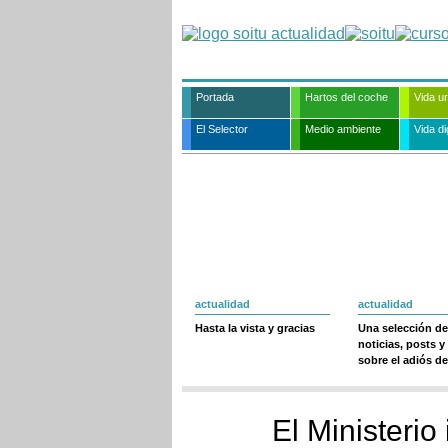
Portada
Hartos del coche
Vida u
El Selector
Medio ambiente
Vida dig
actualidad
actualidad
Hasta la vista y gracias
Una selección de
noticias, posts y
sobre el adiós de
El Ministerio