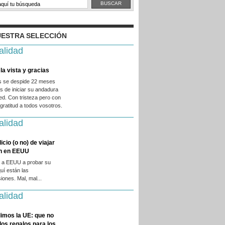
ESTRA SELECCIÓN
alidad
la vista y gracias
es se despide 22 meses
 de iniciar su andadura
ed. Con tristeza pero con
ratitud a todos vosotros.
alidad
licio (o no) de viajar
en en EEUU
 a EEUU a probar su
quí están las
iones. Mal, mal...
alidad
imos la UE: que no
 los regalos para los