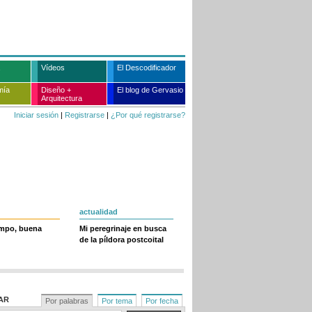
Vídeos
El Descodificador
mía
Diseño +
El blog de Gervasio
Arquitectura
Iniciar sesión
|
Registrarse
|
¿Por qué registrarse?
actualidad
empo, buena
Mi peregrinaje en busca
de la píldora postcoital
AR
Por palabras
Por tema
Por fecha