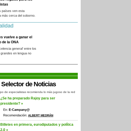
istas
s países ven esta
a más cerca del soborno.
alidad
es vuelve a ganar el
o de la ONA
xcelencia general' entre los
 grandes en lengua no
.
po de especialistas recomienda lo más jugoso de la red
¿Se ha preparado Rajoy para ser
presidente? »
En:
E-Campany@
Recomendación:
ALBERT MEDRÁN
Billetes en primera, eurodiputados y política
2.0 »