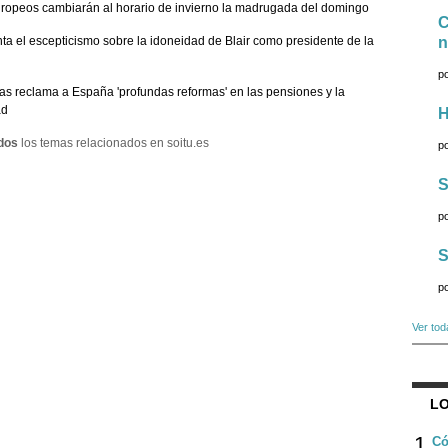
ropeos cambiarán al horario de invierno la madrugada del domingo
C
a el escepticismo sobre la idoneidad de Blair como presidente de la
n
p
as reclama a España 'profundas reformas' en las pensiones y la
ad
H
dos
los temas relacionados en soitu.es
p
S
p
S
p
Ver tod
LO
1
Có