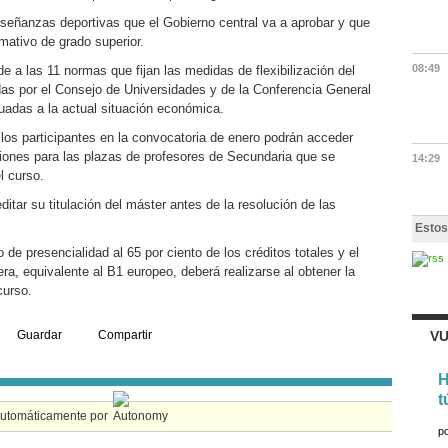
enseñanzas deportivas que el Gobierno central va a aprobar y que
rmativo de grado superior.
08:49
 a las 11 normas que fijan las medidas de flexibilización del
as por el Consejo de Universidades y de la Conferencia General
cuadas a la actual situación económica.
os participantes en la convocatoria de enero podrán acceder
iones para las plazas de profesores de Secundaria que se
14:29
l curso.
ditar su titulación del máster antes de la resolución de las
Estos
 de presencialidad al 65 por ciento de los créditos totales y el
ra, equivalente al B1 europeo, deberá realizarse al obtener la
curso.
Guardar
Compartir
VU
H
t
automáticamente por
p