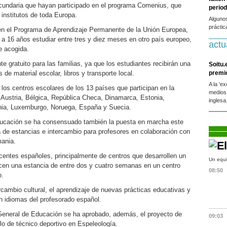
cundaria que hayan participado en el programa Comenius, que
period
institutos de toda Europa.
Alguno
práctic
en el Programa de Aprendizaje Permanente de la Unión Europea,
 a 16 años estudiar entre tres y diez meses en otro país europeo,
actu
e acogida.
te gratuito para las familias, ya que los estudiantes recibirán una
Soitu.
de material escolar, libros y transporte local.
premi
A la 'e
 los centros escolares de los 13 países que participan en la
medios
Austria, Bélgica, República Checa, Dinamarca, Estonia,
inglesa
etonia, Luxemburgo, Noruega, España y Suecia.
ucación se ha consensuado también la puesta en marcha este
de estancias e intercambio para profesores en colaboración con
mania.
entes españoles, principalmente de centros que desarrollen un
Un equi
icen una estancia de entre dos y cuatro semanas en un centro
08:50
o.
ercambio cultural, el aprendizaje de nuevas prácticas educativas y
n idiomas del profesorado español.
 General de Educación se ha aprobado, además, el proyecto de
09:03
ulo de técnico deportivo en Espeleología.