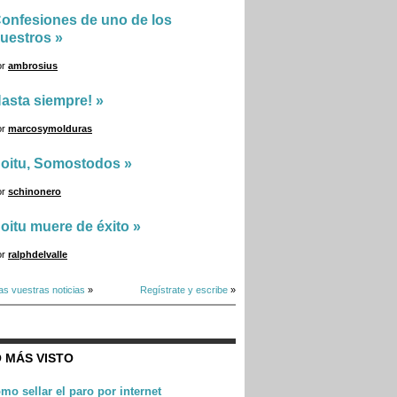
onfesiones de uno de los
uestros
»
or
ambrosius
asta siempre!
»
or
marcosymolduras
oitu, Somostodos
»
or
schinonero
oitu muere de éxito
»
or
ralphdelvalle
as vuestras noticias
»
Regístrate y escribe
»
 MÁS VISTO
mo sellar el paro por internet