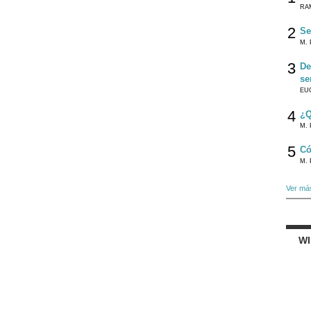
RA
2
Se
M. 
3
De
se
EU
4
¿Q
M. 
5
Có
M. 
Ver má
W