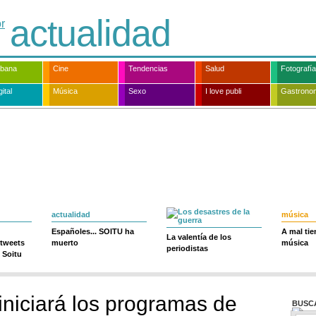
actualidad
rbana
Cine
Tendencias
Salud
Fotografía
ital
Música
Sexo
I love publi
Gastrono
actualidad
música
Españoles... SOITU ha
A mal ti
La valentía de los
 tweets
muerto
música
periodistas
 Soitu
 iniciará los programas de
BUSC