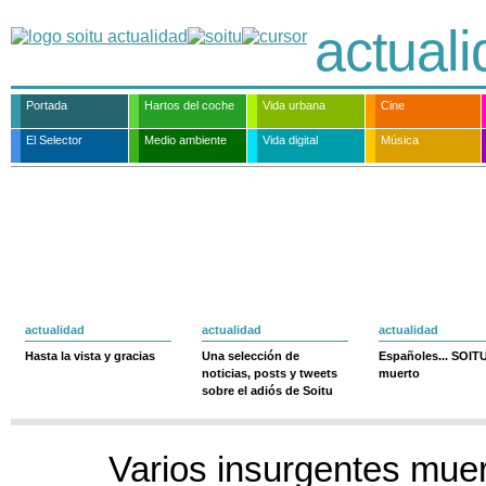
actual
Portada
Hartos del coche
Vida urbana
Cine
El Selector
Medio ambiente
Vida digital
Música
actualidad
actualidad
actualidad
Hasta la vista y gracias
Una selección de
Españoles... SOIT
noticias, posts y tweets
muerto
sobre el adiós de Soitu
Varios insurgentes muer