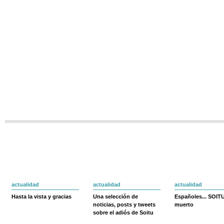
actualidad
actualidad
actualidad
Hasta la vista y gracias
Una selección de
Españoles... SOIT
noticias, posts y tweets
muerto
sobre el adiós de Soitu