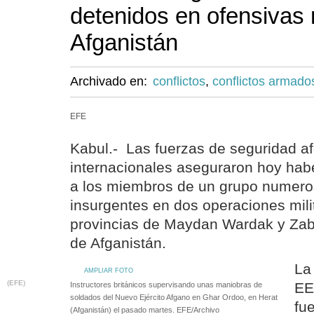
detenidos en ofensivas 
Afganistán
Archivado en:
conflictos
,
conflictos armado
EFE
Kabul.- Las fuerzas de seguridad af
internacionales aseguraron hoy hab
a los miembros de un grupo numero
insurgentes en dos operaciones mili
provincias de Maydan Wardak y Zabul
de Afganistán.
La
AMPLIAR FOTO
(EFE)
EE
Instructores británicos supervisando unas maniobras de
soldados del Nuevo Ejército Afgano en Ghar Ordoo, en Herat
fu
(Afganistán) el pasado martes. EFE/Archivo