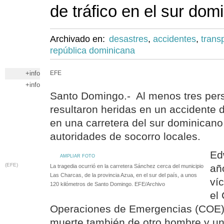
de tráfico en el sur dom
Archivado en:
desastres
,
accidentes
,
trans
república dominicana
+info
EFE
+info
Santo Domingo.- Al menos tres per
resultaron heridas en un accidente d
en una carretera del sur dominicano
autoridades de socorro locales.
Ed
AMPLIAR FOTO
(EFE)
añ
La tragedia ocurrió en la carretera Sánchez cerca del municipio
Las Charcas, de la provincia Azua, en el sur del país, a unos
víc
120 kilómetros de Santo Domingo. EFE/Archivo
el
Operaciones de Emergencias (COE),
muerte también de otro hombre y un