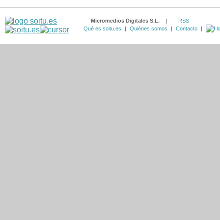
Micromedios Digitales S.L.
|
RSS
Qué es soitu.es
|
Quiénes somos
|
Contacto
|