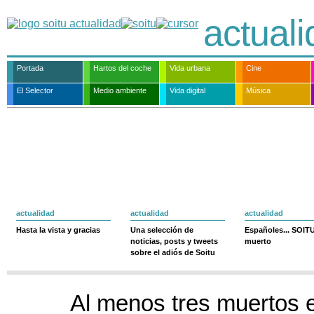
actual
Portada
Hartos del coche
Vida urbana
Cine
El Selector
Medio ambiente
Vida digital
Música
actualidad
actualidad
actualidad
Hasta la vista y gracias
Una selección de
Españoles... SOIT
noticias, posts y tweets
muerto
sobre el adiós de Soitu
Al menos tres muertos 