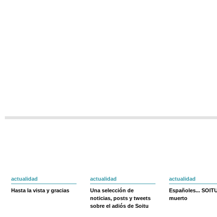
actualidad
actualidad
actualidad
Hasta la vista y gracias
Una selección de
Españoles... SOIT
noticias, posts y tweets
muerto
sobre el adiós de Soitu