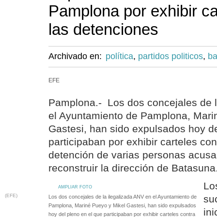
Pamplona por exhibir ca
las detenciones
Archivado en:
política
,
partidos politicos
,
ba
EFE
Pamplona.- Los dos concejales de l
el Ayuntamiento de Pamplona, Mari
Gastesi, han sido expulsados hoy de
participaban por exhibir carteles con
detención de varias personas acusa
reconstruir la dirección de Batasuna
Lo
AMPLIAR FOTO
(EFE)
su
Los dos concejales de la ilegalizada ANV en el Ayuntamiento de
Pamplona, Mariné Pueyo y Mikel Gastesi, han sido expulsados
ini
hoy del pleno en el que participaban por exhibir carteles contra