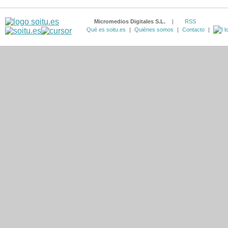
Micromedios Digitales S.L.
|
RSS
Qué es soitu.es
|
Quiénes somos
|
Contacto
|