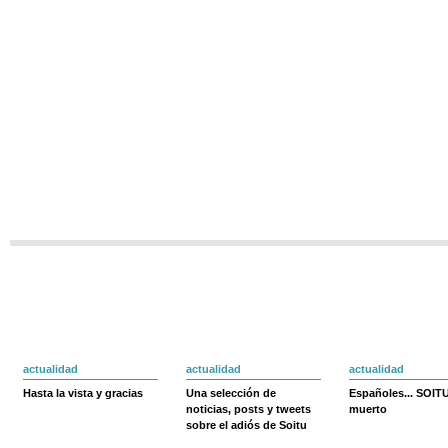
actualidad
actualidad
actualidad
Hasta la vista y gracias
Una selección de
Españoles... SOIT
noticias, posts y tweets
muerto
sobre el adiós de Soitu