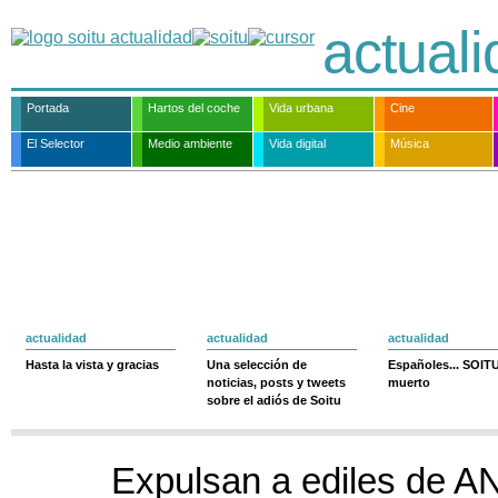
actual
Portada
Hartos del coche
Vida urbana
Cine
El Selector
Medio ambiente
Vida digital
Música
actualidad
actualidad
actualidad
Hasta la vista y gracias
Una selección de
Españoles... SOIT
noticias, posts y tweets
muerto
sobre el adiós de Soitu
Expulsan a ediles de A