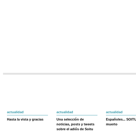
actualidad
actualidad
actualidad
Hasta la vista y gracias
Una selección de
Españoles... SOIT
noticias, posts y tweets
muerto
sobre el adiós de Soitu