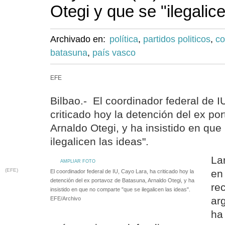
Otegi y que se "ilegalic
Archivado en:
política
,
partidos politicos
,
co
batasuna
,
país vasco
EFE
Bilbao.- El coordinador federal de I
criticado hoy la detención del ex po
Arnaldo Otegi, y ha insistido en qu
ilegalicen las ideas".
La
AMPLIAR FOTO
(EFE)
en
El coordinador federal de IU, Cayo Lara, ha criticado hoy la
detención del ex portavoz de Batasuna, Arnaldo Otegi, y ha
re
insistido en que no comparte "que se ilegalicen las ideas".
ar
EFE/Archivo
ha