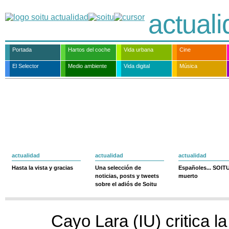
actual
Portada
Hartos del coche
Vida urbana
Cine
El Selector
Medio ambiente
Vida digital
Música
actualidad
actualidad
actualidad
Hasta la vista y gracias
Una selección de
Españoles... SOIT
noticias, posts y tweets
muerto
sobre el adiós de Soitu
Cayo Lara (IU) critica l