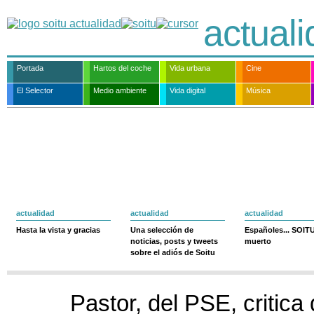
actual
Portada
Hartos del coche
Vida urbana
Cine
El Selector
Medio ambiente
Vida digital
Música
actualidad
actualidad
actualidad
Hasta la vista y gracias
Una selección de
Españoles... SOIT
noticias, posts y tweets
muerto
sobre el adiós de Soitu
Pastor, del PSE, critica