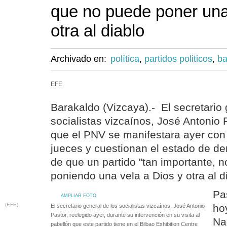
que no puede poner una
otra al diablo
Archivado en:
política
,
partidos politicos
,
ba
EFE
Barakaldo (Vizcaya).- El secretario 
socialistas vizcaínos, José Antonio P
que el PNV se manifestara ayer con
jueces y cuestionan el estado de de
de que un partido "tan importante, 
poniendo una vela a Dios y otra al di
Pa
AMPLIAR FOTO
(EFE)
ho
El secretario general de los socialistas vizcaínos, José Antonio
Pastor, reelegido ayer, durante su intervención en su visita al
Na
pabellón que este partido tiene en el Bilbao Exhibition Centre