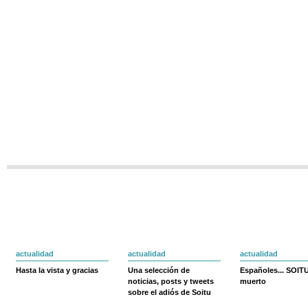
actualidad
actualidad
actualidad
Hasta la vista y gracias
Una selección de
Españoles... SOIT
noticias, posts y tweets
muerto
sobre el adiós de Soitu