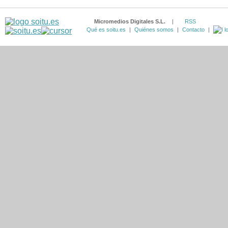
Micromedios Digitales S.L.
|
RSS
Qué es soitu.es
|
Quiénes somos
|
Contacto
|