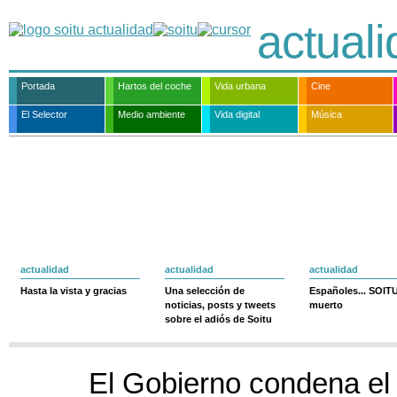
actual
Portada
Hartos del coche
Vida urbana
Cine
El Selector
Medio ambiente
Vida digital
Música
actualidad
actualidad
actualidad
Hasta la vista y gracias
Una selección de
Españoles... SOIT
noticias, posts y tweets
muerto
sobre el adiós de Soitu
El Gobierno condena el