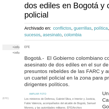
dos ediles en Bogotá y 
policial
Archivado en:
conflictos
,
guerrillas
,
política
sucesos
,
asesinato
,
colombia
+info
EFE
+info
Bogotá.- El Gobierno colombiano c
asesinato de dos ediles en el sur d
presuntos rebeldes de las FARC y a
un cuartel policial en la zona para p
dirigentes políticos.
Un
AMPLIAR FOTO
(EFE)
Ca
Los ministros de Defensa, Gabriel Silva, e Interior y Justicia,
Fabio Valencia, acompañados del alcalde de Bogotá, Samuel
Go
Moreno, y las autoridades militares. EFE/Archivo